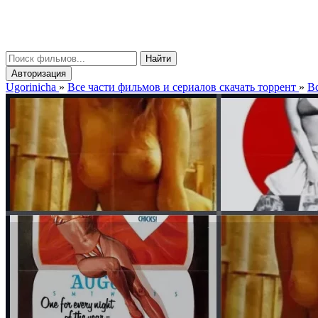
gorinicha
μ
Найти
Авторизация
Ugorinicha
»
Все части фильмов и сериалов скачать торрент
»
В