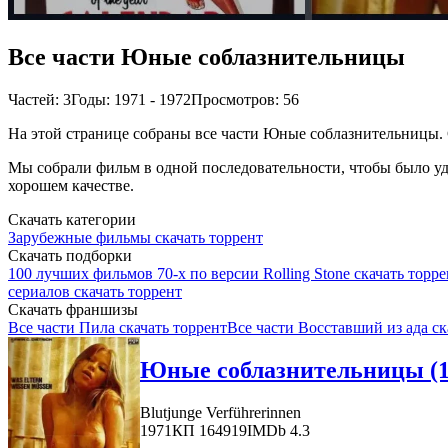
Все части Юные соблазнительницы
Частей: 3
Годы: 1971 - 1972
Просмотров: 56
На этой странице собраны все части Юные соблазнительницы. С
Мы собрали фильм в одной последовательности, чтобы было удо
хорошем качестве.
Скачать категории
Зарубежные фильмы скачать торрент
Скачать подборки
100 лучших фильмов 70-х по версии Rolling Stone скачать торре
сериалов скачать торрент
Скачать франшизы
Все части Пила скачать торрент
Все части Восставший из ада ск
Юные соблазнительницы (1
Blutjunge Verführerinnen
1971
КП 164919
IMDb 4.3