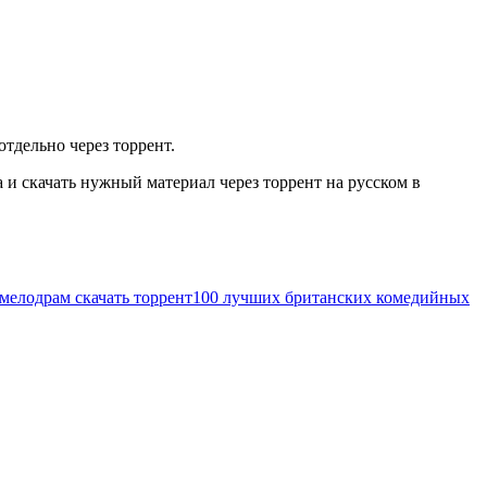
тдельно через торрент.
и скачать нужный материал через торрент на русском в
мелодрам скачать торрент
100 лучших британских комедийных