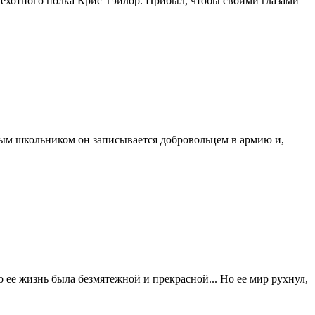
пехотного полка Крис Тэйлор. Прибыл, чтобы своими глазами
ым школьником он записывается добровольцем в армию и,
 ее жизнь была безмятежной и прекрасной... Но ее мир рухнул,