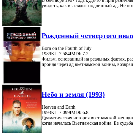
В сентябре 1967 года куда-то в пригранич
увидеть, как выглядит подлинный ад. Не п
Рожденный четвертого июля
Born on the Fourth of July
1989
КП 7.584
IMDb 7.2
Фильм, основанный на реальных фактах, ра
пройдя через ад вьетнамской войны, возвращ
Небо и земля (1993)
Heaven and Earth
1993
КП 7.099
IMDb 6.8
Драматическая история вьетнамской женщины
когда началась Вьетнамская война. Ее судьба -