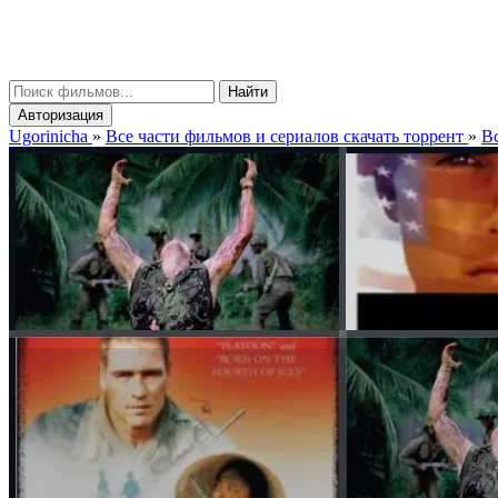
gorinicha
μ
Найти
Авторизация
Ugorinicha
»
Все части фильмов и сериалов скачать торрент
»
Вс