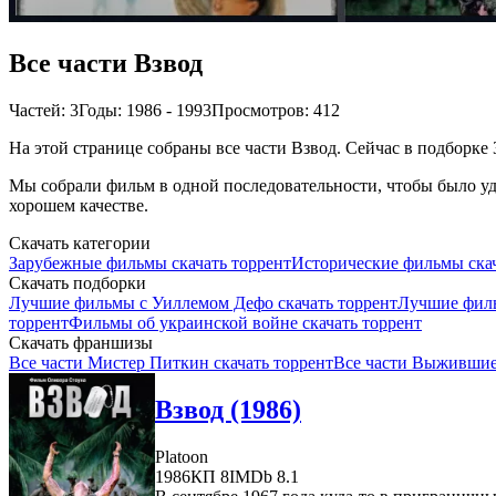
Все части Взвод
Частей: 3
Годы: 1986 - 1993
Просмотров: 412
На этой странице собраны все части Взвод. Сейчас в подборке 
Мы собрали фильм в одной последовательности, чтобы было удо
хорошем качестве.
Скачать категории
Зарубежные фильмы скачать торрент
Исторические фильмы скач
Скачать подборки
Лучшие фильмы с Уиллемом Дефо скачать торрент
Лучшие филь
торрент
Фильмы об украинской войне скачать торрент
Скачать франшизы
Все части Мистер Питкин скачать торрент
Все части Выжившие 
Взвод (1986)
Platoon
1986
КП 8
IMDb 8.1