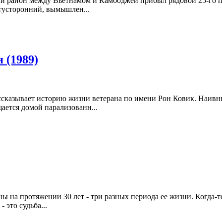
ный район между Вьетнамом и Камбоджей прибыл рядовой 25-го 
отусторонний, вымышлен...
 (1989)
ссказывает историю жизни ветерана по имени Рон Ковик. Наивн
ается домой парализованн...
 на протяжении 30 лет - три разных периода ее жизни. Когда-то
 это судьба...