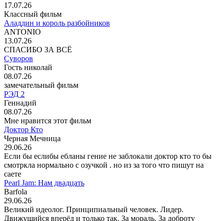
17.07.26
Классный фильм
Аладдин и король разбойников
ANTONIO
13.07.26
СПАСИБО ЗА ВСЁ
Суворов
Гость николай
08.07.26
замечательный фильм
РЭД 2
Геннадий
08.07.26
Мне нравится этот фильм
Доктор Кто
Черная Мечница
29.06.26
Если бы еслибы ебланы гение не заблокали доктор кто то бы
смотркла нормально с озучкой . но из за того что пишут на
саете
Pearl Jam: Нам двадцать
Barfola
29.06.26
Великий идеолог. Принципиальный человек. Лидер.
Движущийся вперёд и только так. За мораль. За доброту