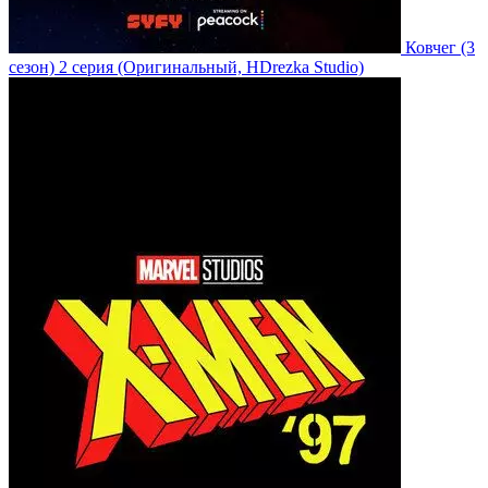
Ковчег
(3
сезон)
2 серия
(Оригинальный, HDrezka Studio)