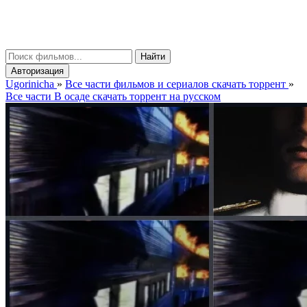
gorinicha
μ
Найти
Авторизация
Ugorinicha
»
Все части фильмов и сериалов скачать торрент
»
Все части В осаде скачать торрент на русском