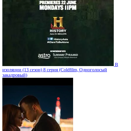
В
изоляции
(13 сезон)
8 серия
(Coldfilm, Одноголосый
закадровый)