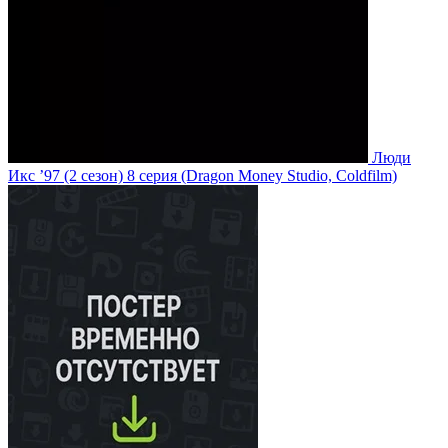
Люди
Икс ’97
(2 сезон)
8 серия
(Dragon Money Studio, Coldfilm)