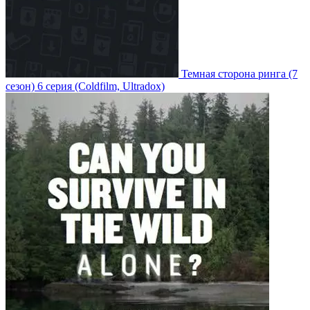
Темная сторона ринга
(7
сезон)
6 серия
(Coldfilm, Ultradox)