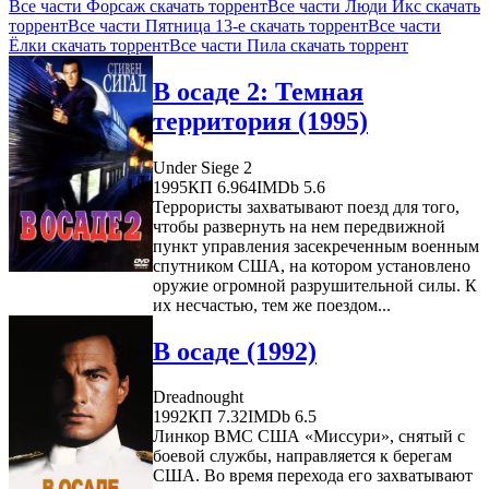
Все части Форсаж скачать торрент
Все части Люди Икс скачать
торрент
Все части Пятница 13-е скачать торрент
Все части
Ёлки скачать торрент
Все части Пила скачать торрент
В осаде 2: Темная
территория (1995)
Under Siege 2
1995
КП 6.964
IMDb 5.6
Террористы захватывают поезд для того,
чтобы развернуть на нем передвижной
пункт управления засекреченным военным
спутником США, на котором установлено
оружие огромной разрушительной силы. К
их несчастью, тем же поездом...
В осаде (1992)
Dreadnought
1992
КП 7.32
IMDb 6.5
Линкор ВМС США «Миссури», снятый с
боевой службы, направляется к берегам
США. Во время перехода его захватывают