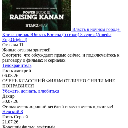
Власть в ночном городе.
Книга третья: Юность Кэнена
(5 сезон)
8 серия
(Amedia,
Eng.Original)
Отзывы
11
Живые отзывы зрителей
Смотрите, что обсуждают прямо сейчас, и подключайтесь к
разговору о фильмах и сериалах.
Телохранитель
Гость дмитрий
06.08.26
ОЧЕНЬ КЛАССНЫЙ ФИЛЬМ ОТЛИЧНО СНЯЛИ МНЕ
ПОНРАВИЛСЯ
Убежать, догнать, влюбиться
Дахир
30.07.26
Фильм очень хороший весёлый и места очень красивые!
Невский 8
Гость Сергей
21.07.26
Хороший фильм, зачётный