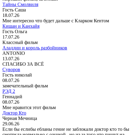
Тайны Смолвиля
Гость Саша
18.07.26
Мне интересно что будет дальше с Кларком Кентом
Кишан и Канхайя
Гость Ольга
17.07.26
Классный фильм
Аладдин и король разбойников
ANTONIO
13.07.26
СПАСИБО ЗА ВСЁ
Суворов
Гость николай
08.07.26
замечательный фильм
РЭД 2
Геннадий
08.07.26
Мне нравится этот фильм
Доктор Кто
Черная Мечница
29.06.26
Если бы еслибы ебланы гение не заблокали доктор кто то бы
смотркла нормально с озучкой . но из за того что пишут на