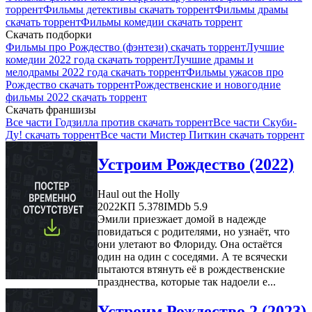
торрент
Фильмы детективы скачать торрент
Фильмы драмы
скачать торрент
Фильмы комедии скачать торрент
Скачать подборки
Фильмы про Рождество (фэнтези) скачать торрент
Лучшие
комедии 2022 года скачать торрент
Лучшие драмы и
мелодрамы 2022 года скачать торрент
Фильмы ужасов про
Рождество скачать торрент
Рождественские и новогодние
фильмы 2022 скачать торрент
Скачать франшизы
Все части Годзилла против скачать торрент
Все части Скуби-
Ду! скачать торрент
Все части Мистер Питкин скачать торрент
Устроим Рождество (2022)
Haul out the Holly
2022
КП 5.378
IMDb 5.9
Эмили приезжает домой в надежде
повидаться с родителями, но узнаёт, что
они улетают во Флориду. Она остаётся
один на один с соседями. А те всячески
пытаются втянуть её в рождественские
празднества, которые так надоели е...
Устроим Рождество 2 (2023)