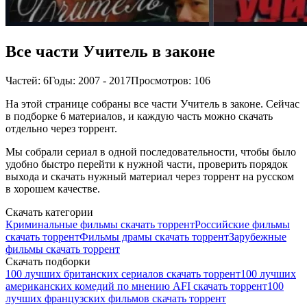
Все части Учитель в законе
Частей: 6
Годы: 2007 - 2017
Просмотров: 106
На этой странице собраны все части Учитель в законе. Сейчас
в подборке 6 материалов, и каждую часть можно скачать
отдельно через торрент.
Мы собрали сериал в одной последовательности, чтобы было
удобно быстро перейти к нужной части, проверить порядок
выхода и скачать нужный материал через торрент на русском
в хорошем качестве.
Скачать категории
Криминальные фильмы скачать торрент
Российские фильмы
скачать торрент
Фильмы драмы скачать торрент
Зарубежные
фильмы скачать торрент
Скачать подборки
100 лучших британских сериалов скачать торрент
100 лучших
американских комедий по мнению AFI скачать торрент
100
лучших французских фильмов скачать торрент