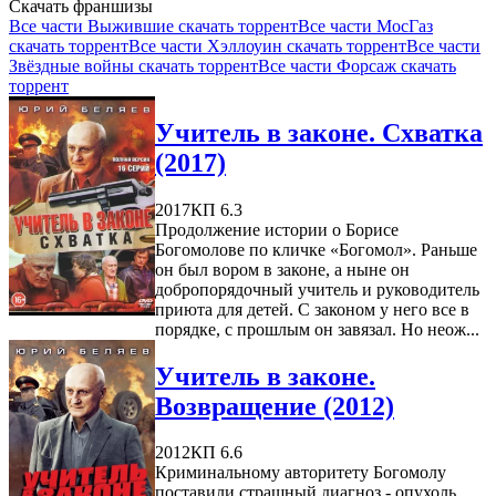
Скачать франшизы
Все части Выжившие скачать торрент
Все части МосГаз
скачать торрент
Все части Хэллоуин скачать торрент
Все части
Звёздные войны скачать торрент
Все части Форсаж скачать
торрент
Учитель в законе. Схватка
(2017)
2017
КП 6.3
Продолжение истории о Борисе
Богомолове по кличке «Богомол». Раньше
он был вором в законе, а ныне он
добропорядочный учитель и руководитель
приюта для детей. С законом у него все в
порядке, с прошлым он завязал. Но неож...
Учитель в законе.
Возвращение (2012)
2012
КП 6.6
Криминальному авторитету Богомолу
поставили страшный диагноз - опухоль