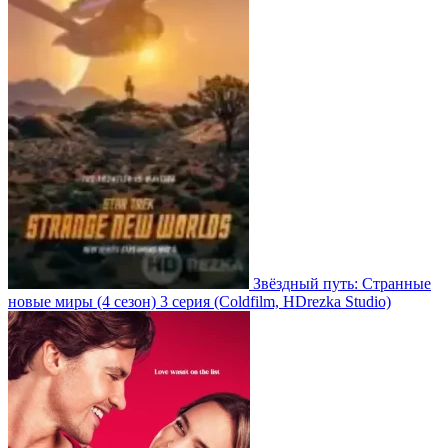
Звёздный путь: Странные
новые миры
(4 сезон)
3 серия
(Coldfilm, HDrezka Studio)