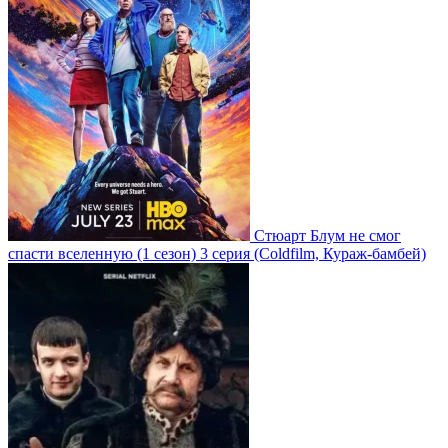
Стюарт Блум не смог
спасти вселенную
(1 сезон)
3 серия
(Coldfilm, Кураж-бамбей)