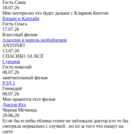
Гость Саша
18.07.26
Мне интересно что будет дальше с Кларком Кентом
Кишан и Канхайя
Гость Ольга
17.07.26
Классный фильм
Аладдин и король разбойников
ANTONIO
13.07.26
СПАСИБО ЗА ВСЁ
Суворов
Гость николай
08.07.26
замечательный фильм
РЭД 2
Геннадий
08.07.26
Мне нравится этот фильм
Доктор Кто
Черная Мечница
29.06.26
Если бы еслибы ебланы гение не заблокали доктор кто то бы
смотркла нормально с озучкой . но из за того что пишут на
саете