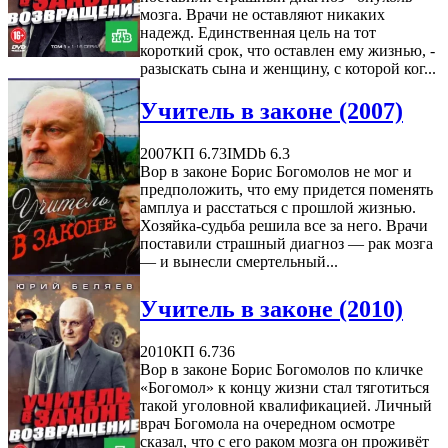
мозга. Врачи не оставляют никаких
надежд. Единственная цель на тот
короткий срок, что оставлен ему жизнью, -
разыскать сына и женщину, с которой ког...
Учитель в законе (2007)
2007
КП 6.73
IMDb 6.3
Вор в законе Борис Богомолов не мог и
предположить, что ему придется поменять
амплуа и расстаться с прошлой жизнью.
Хозяйка-судьба решила все за него. Врачи
поставили страшный диагноз — рак мозга
— и вынесли смертельный...
Учитель в законе (2010)
2010
КП 6.736
Вор в законе Борис Богомолов по кличке
«Богомол» к концу жизни стал тяготиться
такой уголовной квалификацией. Личный
врач Богомола на очередном осмотре
сказал, что с его раком мозга он проживёт