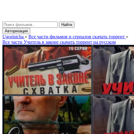
gorinicha
μ
Найти
Авторизация
Ugorinicha
»
Все части фильмов и сериалов скачать торрент
»
Все части Учитель в законе скачать торрент на русском