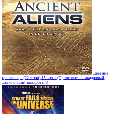
Древние
пришельцы
(22 сезон)
15 серия
(Одноголосый закадровый,
Двухголосый закадровый)