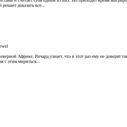
тами и считает себя одним из них. Но приходит время мигрирова
 решает доказать все...
Jewel
еверной Африке, Ричард узнает, что в этот раз ему не доверят 
я с этим мириться...