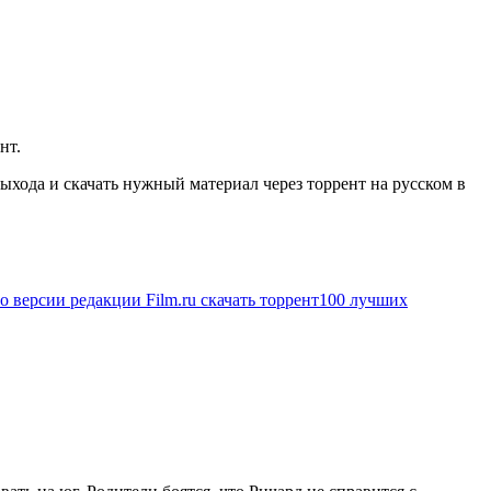
нт.
хода и скачать нужный материал через торрент на русском в
 версии редакции Film.ru скачать торрент
100 лучших