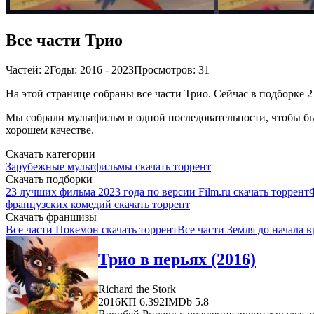
Все части Трио
Частей: 2
Годы: 2016 - 2023
Просмотров: 31
На этой странице собраны все части Трио. Сейчас в подборке 2
Мы собрали мультфильм в одной последовательности, чтобы бы
хорошем качестве.
Скачать категории
Зарубежные мультфильмы скачать торрент
Скачать подборки
23 лучших фильма 2023 года по версии Film.ru скачать торрент
французских комедий скачать торрент
Скачать франшизы
Все части Покемон скачать торрент
Все части Земля до начала в
Трио в перьях (2016)
Richard the Stork
2016
КП 6.392
IMDb 5.8