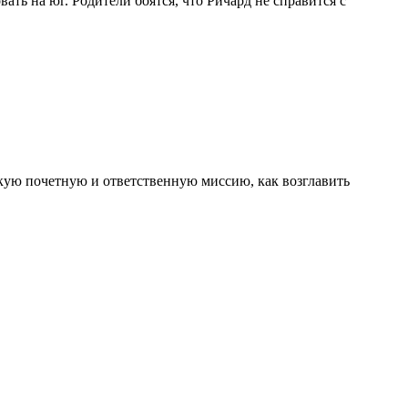
ть на юг. Родители боятся, что Ричард не справится с
такую почетную и ответственную миссию, как возглавить