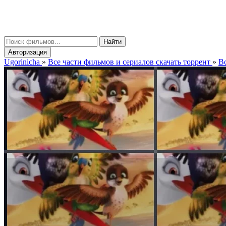
gorinicha
μ
Найти
Авторизация
Ugorinicha
»
Все части фильмов и сериалов скачать торрент
»
Вс