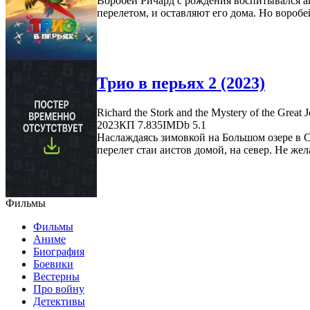
Воробей Ричард с рождения воспитывался аис
перелетом, и оставляют его дома. Но воробей
Трио в перьях 2 (2023)
Richard the Stork and the Mystery of the Great 
2023
КП 7.835
IMDb 5.1
Наслаждаясь зимовкой на Большом озере в С
перелет стаи аистов домой, на север. Не жела
Фильмы
Фильмы
Аниме
Биография
Боевики
Вестерны
Про войну
Детективы