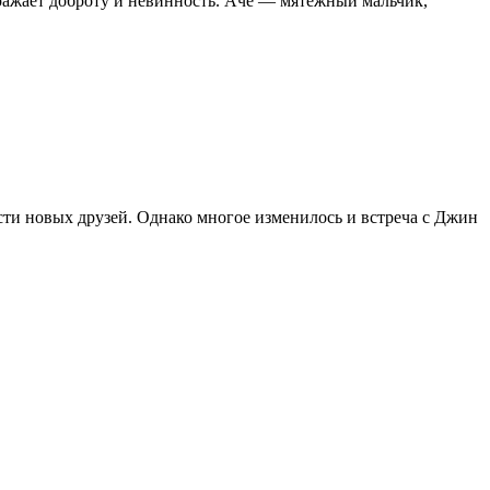
ражает доброту и невинность. Аче — мятежный мальчик,
ести новых друзей. Однако многое изменилось и встреча с Джин