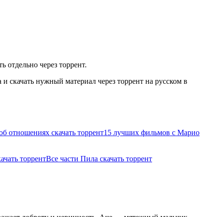
ь отдельно через торрент.
и скачать нужный материал через торрент на русском в
б отношениях скачать торрент
15 лучших фильмов с Марио
качать торрент
Все части Пила скачать торрент