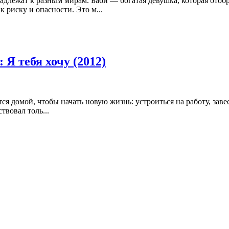
адлежат к разным мирам. Баби ― богатая девушка, которая отоб
 риску и опасности. Это м...
 Я тебя хочу (2012)
ся домой, чтобы начать новую жизнь: устроиться на работу, зав
твовал толь...