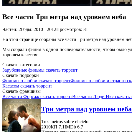
Все части Три метра над уровнем неба
Частей: 2
Годы: 2010 - 2012
Просмотров: 81
На этой странице собраны все части Три метра над уровнем неб
Мы собрали фильм в одной последовательности, чтобы было удо
хорошем качестве.
Скачать категории
Зарубежные фильмы скачать торрент
Скачать подборки
Фильмы о любви скачать торрент
Фильмы о любви и страсти ск
Касасом скачать торрент
Скачать франшизы
Все части Форсаж скачать торрент
Все части Люди Икс скачать 
Три метра над уровнем неба
Tres metros sobre el cielo
2010
КП 7.1
IMDb 6.7