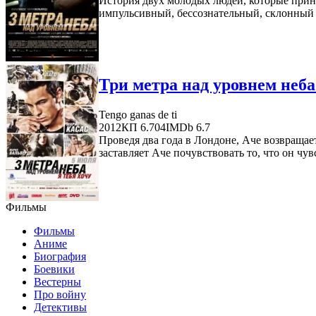
История двух молодых людей, которые прин
импульсивный, бессознательный, склонный к
Три метра над уровнем неба:
Tengo ganas de ti
2012
КП 6.704
IMDb 6.7
Проведя два года в Лондоне, Аче возвращает
заставляет Аче почувствовать то, что он чувс
Фильмы
Фильмы
Аниме
Биография
Боевики
Вестерны
Про войну
Детективы