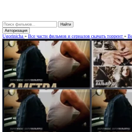
gorinicha
μ
Найти
Авторизация
Ugorinicha
»
Все части фильмов и сериалов скачать торрент
»
Вс