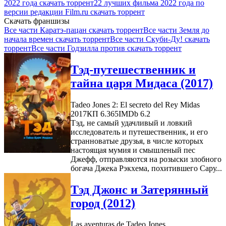
2022 года скачать торрент
22 лучших фильма 2022 года по
версии редакции Film.ru скачать торрент
Скачать франшизы
Все части Каратэ-пацан скачать торрент
Все части Земля до
начала времен скачать торрент
Все части Скуби-Ду! скачать
торрент
Все части Годзилла против скачать торрент
Тэд-путешественник и
тайна царя Мидаса (2017)
Tadeo Jones 2: El secreto del Rey Midas
2017
КП 6.365
IMDb 6.2
Тэд, не самый удачливый и ловкий
исследователь и путешественник, и его
странноватые друзья, в числе которых
настоящая мумия и смышленый пес
Джефф, отправляются на розыски злобного
богача Джека Рэкхема, похитившего Сару...
Тэд Джонс и Затерянный
город (2012)
Las aventuras de Tadeo Jones