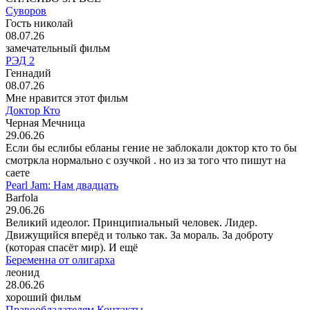
Суворов
Гость николай
08.07.26
замечательный фильм
РЭД 2
Геннадий
08.07.26
Мне нравится этот фильм
Доктор Кто
Черная Мечница
29.06.26
Если бы еслибы ебланы гение не заблокали доктор кто то бы
смотркла нормально с озучкой . но из за того что пишут на
саете
Pearl Jam: Нам двадцать
Barfola
29.06.26
Великий идеолог. Принципиальный человек. Лидер.
Движущийся вперёд и только так. За мораль. За доброту
(которая спасёт мир). И ещё
Беременна от олигарха
леонид
28.06.26
хороший фильм
Правообладателям
Контакты