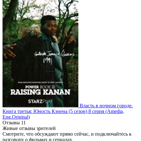
Власть в ночном городе.
Книга третья: Юность Кэнена
(5 сезон)
8 серия
(Amedia,
Eng.Original)
Отзывы
11
Живые отзывы зрителей
Смотрите, что обсуждают прямо сейчас, и подключайтесь к
разговору о фильмах и сериалах.