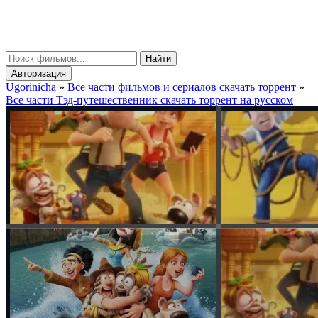
gorinicha
μ
Найти
Авторизация
Ugorinicha
»
Все части фильмов и сериалов скачать торрент
»
Все части Тэд-путешественник скачать торрент на русском