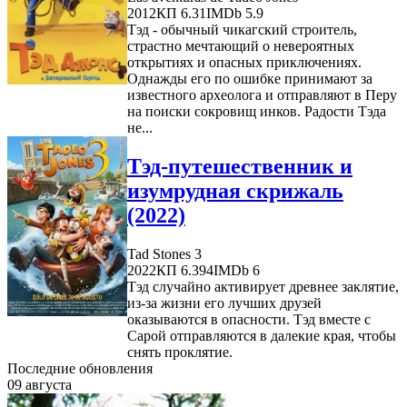
2012
КП 6.31
IMDb 5.9
Тэд - обычный чикагский строитель,
страстно мечтающий о невероятных
открытиях и опасных приключениях.
Однажды его по ошибке принимают за
известного археолога и отправляют в Перу
на поиски сокровищ инков. Радости Тэда
не...
Тэд-путешественник и
изумрудная скрижаль
(2022)
Tad Stones 3
2022
КП 6.394
IMDb 6
Тэд случайно активирует древнее заклятие,
из-за жизни его лучших друзей
оказываются в опасности. Тэд вместе с
Сарой отправляются в далекие края, чтобы
снять проклятие.
Последние обновления
09 августа