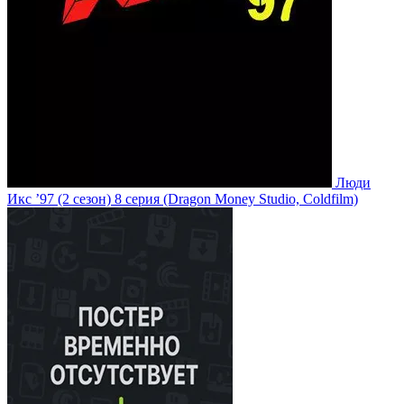
Люди
Икс ’97
(2 сезон)
8 серия
(Dragon Money Studio, Coldfilm)