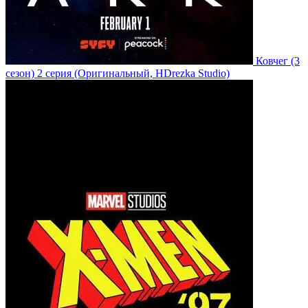
Ковчег
(3
сезон)
2 серия
(Оригинальный, HDrezka Studio)