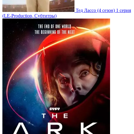
Тед Лассо
(4 сезон)
1 серия
(LE-Production, Субтитры)