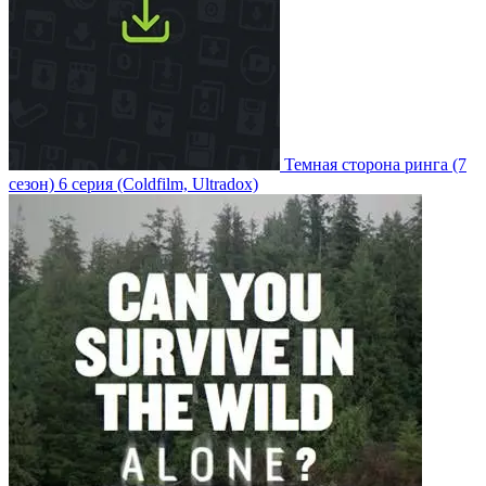
Темная сторона ринга
(7
сезон)
6 серия
(Coldfilm, Ultradox)