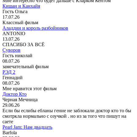
Мне интересно что будет дальше с Кларком Кентом
Кишан и Канхайя
Гость Ольга
17.07.26
Классный фильм
Аладдин и король разбойников
ANTONIO
13.07.26
СПАСИБО ЗА ВСЁ
Суворов
Гость николай
08.07.26
замечательный фильм
РЭД 2
Геннадий
08.07.26
Мне нравится этот фильм
Доктор Кто
Черная Мечница
29.06.26
Если бы еслибы ебланы гение не заблокали доктор кто то бы
смотркла нормально с озучкой . но из за того что пишут на
саете
Pearl Jam: Нам двадцать
Barfola