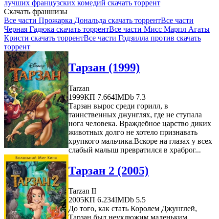
лучших французских комедий скачать торрент
Скачать франшизы
Все части Прожарка Дональда скачать торрент
Все части
Черная Гадюка скачать торрент
Все части Мисс Марпл Агаты
Кристи скачать торрент
Все части Годзилла против скачать
торрент
Тарзан (1999)
Tarzan
1999
КП 7.664
IMDb 7.3
Тарзан вырос среди горилл, в
таинственных джунглях, где не ступала
нога человека. Враждебное царство диких
животных долго не хотело признавать
хрупкого мальчика.Вскоре на глазах у всех
слабый малыш превратился в храброг...
Тарзан 2 (2005)
Tarzan II
2005
КП 6.234
IMDb 5.5
До того, как стать Королем Джунглей,
Тарзан был неуклюжим маленьким