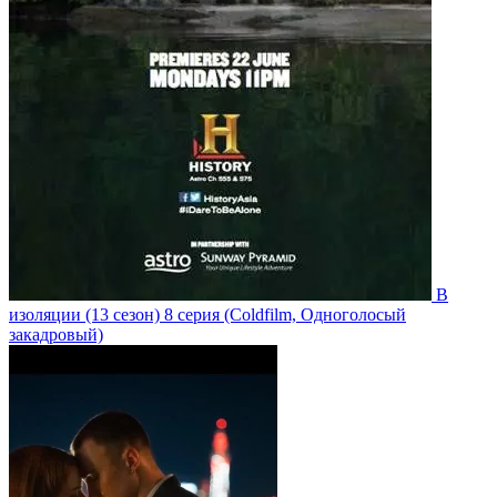
В
изоляции
(13 сезон)
8 серия
(Coldfilm, Одноголосый
закадровый)