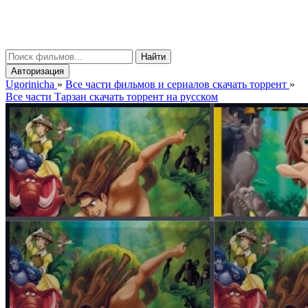
gorinicha
μ
Найти
Авторизация
Ugorinicha
»
Все части фильмов и сериалов скачать торрент
»
Все части Тарзан скачать торрент на русском