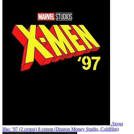
Люди
Икс ’97
(2 сезон)
8 серия
(Dragon Money Studio, Coldfilm)