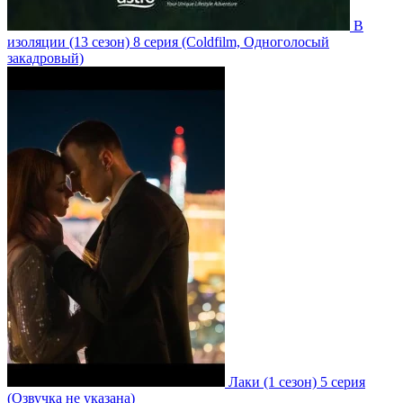
В
изоляции
(13 сезон)
8 серия
(Coldfilm, Одноголосый
закадровый)
Лаки
(1 сезон)
5 серия
(Озвучка не указана)