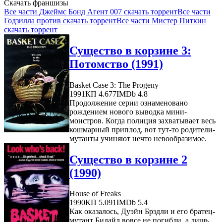
Скачать франшизы
Все части Джеймс Бонд Агент 007 скачать торрент
Все части
Годзилла против скачать торрент
Все части Мистер Питкин
скачать торрент
Существо в корзине 3:
Потомство (1991)
Basket Case 3: The Progeny
1991
КП 4.677
IMDb 4.8
Продолжение серии ознаменовано
рождением нового выводка мини-
монстров. Когда полиция захватывает весь
кошмарный приплод, вот тут-то родители-
мутанты учиняют нечто невообразимое.
Существо в корзине 2
(1990)
House of Freaks
1990
КП 5.091
IMDb 5.4
Как оказалось, Дуэйн Брэдли и его братец-
мутант Билайл вовсе не погибли, а лишь