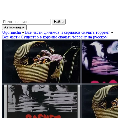
gorinicha
μ
Найти
Авторизация
Ugorinicha
»
Все части фильмов и сериалов скачать торрент
»
Все части Существо в корзине скачать торрент на русском