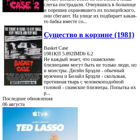
слегка пострадали. Очнувшись в больнице
и порешив охранявшего их полицейского,
они сбегают. На улице их подбирает какая-
то бабка вместе со...
Существо в корзине (1981)
Basket Case
1981
КП 5.892
IMDb 6.2
Не каждый знает, что сиамскими
близнецами могут быть не только люди, но
и монстры. Дюэйн Брэдли - обычный
мужчина и Билайл Брэдли - скользкая,
противная тварь с человекоподобной
головой - сиамские близнецы. Попытка их
р...
Последние обновления
06 августа