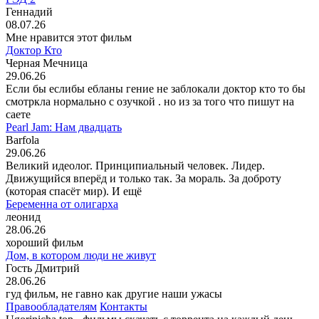
Геннадий
08.07.26
Мне нравится этот фильм
Доктор Кто
Черная Мечница
29.06.26
Если бы еслибы ебланы гение не заблокали доктор кто то бы
смотркла нормально с озучкой . но из за того что пишут на
саете
Pearl Jam: Нам двадцать
Barfola
29.06.26
Великий идеолог. Принципиальный человек. Лидер.
Движущийся вперёд и только так. За мораль. За доброту
(которая спасёт мир). И ещё
Беременна от олигарха
леонид
28.06.26
хороший фильм
Дом, в котором люди не живут
Гость Дмитрий
28.06.26
гуд фильм, не гавно как другие наши ужасы
Правообладателям
Контакты