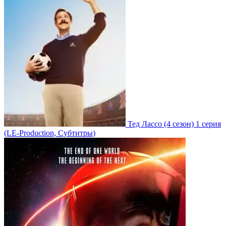
Тед Лассо
(4 сезон)
1 серия
(LE-Production, Субтитры)