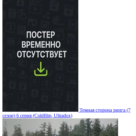
Темная сторона ринга
(7
сезон)
6 серия
(Coldfilm, Ultradox)