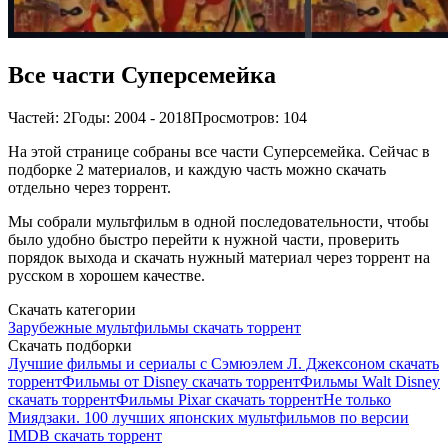
Все части Суперсемейка
Частей: 2
Годы: 2004 - 2018
Просмотров: 104
На этой странице собраны все части Суперсемейка. Сейчас в
подборке 2 материалов, и каждую часть можно скачать
отдельно через торрент.
Мы собрали мультфильм в одной последовательности, чтобы
было удобно быстро перейти к нужной части, проверить
порядок выхода и скачать нужный материал через торрент на
русском в хорошем качестве.
Скачать категории
Зарубежные мультфильмы скачать торрент
Скачать подборки
Лучшие фильмы и сериалы с Сэмюэлем Л. Джексоном скачать
торрент
Фильмы от Disney скачать торрент
Фильмы Walt Disney
скачать торрент
Фильмы Pixar скачать торрент
Не только
Миядзаки. 100 лучших японских мультфильмов по версии
IMDB скачать торрент