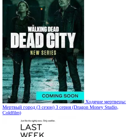
Ходячие мертвецы:
Мертвый город
(3 сезон)
3 серия
(Dragon Money Studio,
Coldfilm)