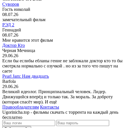
Суворов
Гость николай
08.07.26
замечательный фильм
РЭД 2
Геннадий
08.07.26
Мне нравится этот фильм
Доктор Кто
Черная Мечница
29.06.26
Если бы еслибы ебланы гение не заблокали доктор кто то бы
смотркла нормально с озучкой . но из за того что пишут на
саете
Pearl Jam: Нам двадцать
Barfola
29.06.26
Великий идеолог. Принципиальный человек. Лидер.
Движущийся вперёд и только так. За мораль. За доброту
(которая спасёт мир). И ещё
Правообладателям
Контакты
Ugorinicha.top - фильмы скачать с торрента на каждый день
бесплатно