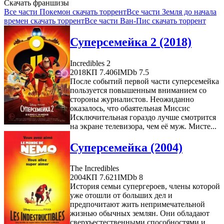
Скачать франшизы
Все части Покемон скачать торрент
Все части Земля до начала
времен скачать торрент
Все части Ван-Пис скачать торрент
Суперсемейка 2 (2018)
Incredibles 2
2018
КП 7.406
IMDb 7.5
После событий первой части суперсемейка
пользуется повышенным вниманием со
стороны журналистов. Неожиданно
оказалось, что обаятельная Миссис
Исключительная гораздо лучше смотрится
на экране телевизора, чем её муж. Мисте...
Суперсемейка (2004)
The Incredibles
2004
КП 7.621
IMDb 8
История семьи супергероев, члены которой
уже отошли от больших дел и
предпочитают жить непримечательной
жизнью обычных землян. Они обладают
сверхъестественными способностями и