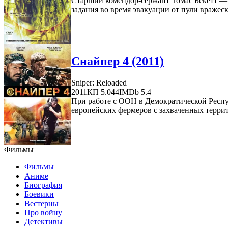
Старший комендор-сержант Томас Бекетт — 
задания во время эвакуации от пули вражеск
Снайпер 4 (2011)
Sniper: Reloaded
2011
КП 5.044
IMDb 5.4
При работе с ООН в Демократической Респуб
европейских фермеров с захваченных террито
Фильмы
Фильмы
Аниме
Биография
Боевики
Вестерны
Про войну
Детективы