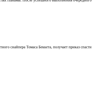
нглях Панамы. После успешного выполнения очередного
ного снайпера Томаса Беккета, получает приказ спасти