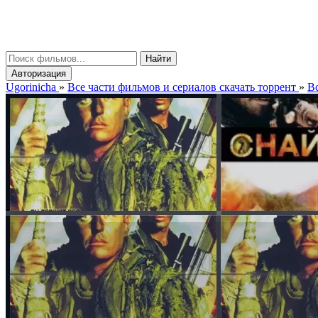
gorinicha
μ
Найти
Авторизация
Ugorinicha
»
Все части фильмов и сериалов скачать торрент
»
Вс