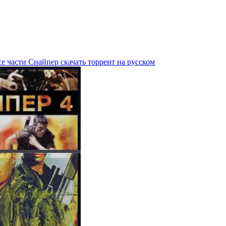
е части Снайпер скачать торрент на русском