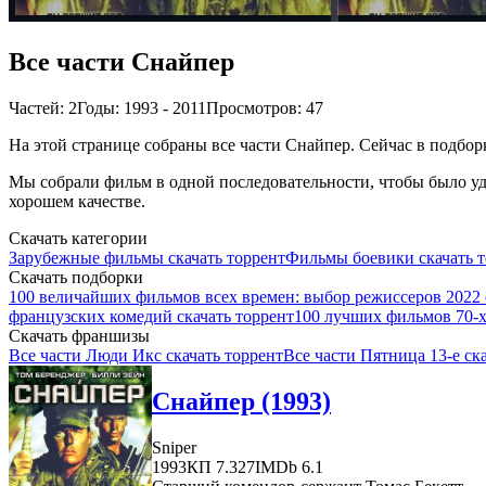
Все части Снайпер
Частей: 2
Годы: 1993 - 2011
Просмотров: 47
На этой странице собраны все части Снайпер. Сейчас в подборк
Мы собрали фильм в одной последовательности, чтобы было удо
хорошем качестве.
Скачать категории
Зарубежные фильмы скачать торрент
Фильмы боевики скачать т
Скачать подборки
100 величайших фильмов всех времен: выбор режиссеров 2022 
французских комедий скачать торрент
100 лучших фильмов 70-х 
Скачать франшизы
Все части Люди Икс скачать торрент
Все части Пятница 13-е ск
Снайпер (1993)
Sniper
1993
КП 7.327
IMDb 6.1