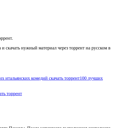
оррент.
и скачать нужный материал через торрент на русском в
их итальянских комедий скачать торрент
100 лучших
ать торрент