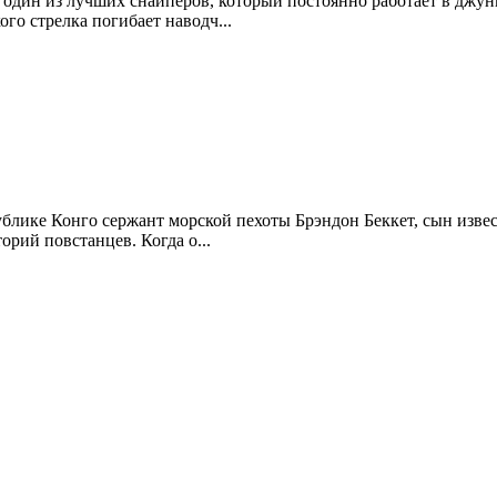
один из лучших снайперов, который постоянно работает в джу
ого стрелка погибает наводч...
лике Конго сержант морской пехоты Брэндон Беккет, сын извест
рий повстанцев. Когда о...