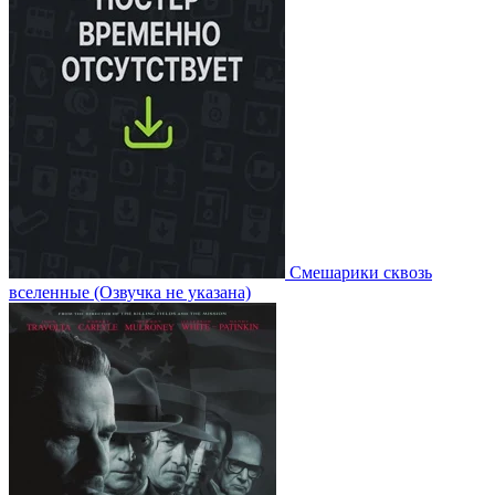
Смешарики сквозь
вселенные
(Озвучка не указана)