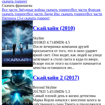
скачать торрент
Скачать франшизы
Все части Звёздные войны скачать торрент
Все части Форсаж
скачать торрент
Все части Люди Икс скачать торрент
Все части
Пятница 13-е скачать торрент
Скайлайн (2010)
Skyline
2010
КП 4.714
IMDb 4.5
После вечеринки компания друзей
просыпается от того, что в окно ударяет
яркий свет. Они видят, как людей на улице
затягивает в столп света и куда-то вверх.
Вскоре после этого на планете начинается
зачистка оставшихся лю...
Скайлайн 2 (2017)
Beyond Skyline
2017
КП 5.451
IMDb 5.3
Самый плохой день в жизни детектива
Марка Корли начался с внесения залога за
собственного сына Трента и продолжился