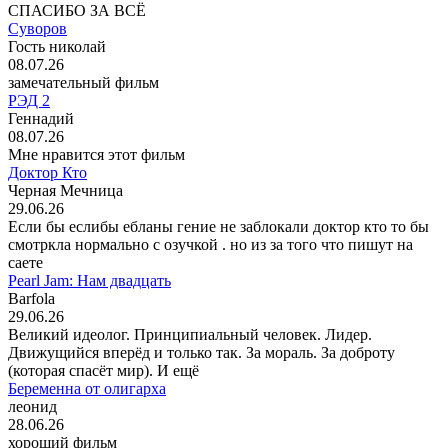
СПАСИБО ЗА ВСЁ
Суворов
Гость николай
08.07.26
замечательный фильм
РЭД 2
Геннадий
08.07.26
Мне нравится этот фильм
Доктор Кто
Черная Мечница
29.06.26
Если бы еслибы ебланы гение не заблокали доктор кто то бы
смотркла нормально с озучкой . но из за того что пишут на
саете
Pearl Jam: Нам двадцать
Barfola
29.06.26
Великий идеолог. Принципиальный человек. Лидер.
Движущийся вперёд и только так. За мораль. За доброту
(которая спасёт мир). И ещё
Беременна от олигарха
леонид
28.06.26
хороший фильм