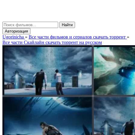
gorinicha
μ
Найти
Авторизация
Ugorinicha
»
Все части фильмов и сериалов скачать торрент
»
Все части Скайлайн скачать торрент на русском