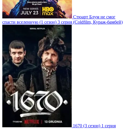
Стюарт Блум не смог
спасти вселенную
(1 сезон)
3 серия
(Coldfilm, Кураж-бамбей)
1670
(3 сезон)
1 серия