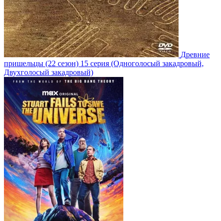
Древние
пришельцы
(22 сезон)
15 серия
(Одноголосый закадровый,
Двухголосый закадровый)