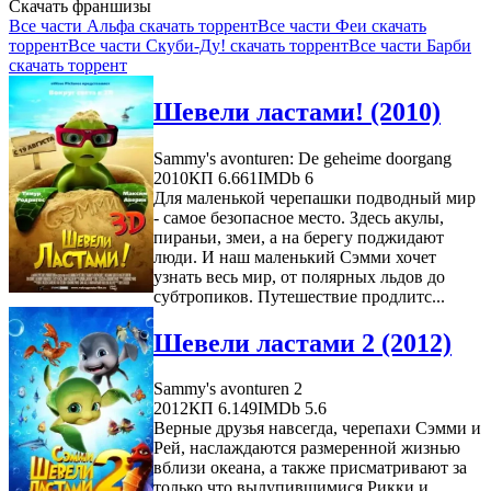
Скачать франшизы
Все части Альфа скачать торрент
Все части Феи скачать
торрент
Все части Скуби-Ду! скачать торрент
Все части Барби
скачать торрент
Шевели ластами! (2010)
Sammy's avonturen: De geheime doorgang
2010
КП 6.661
IMDb 6
Для маленькой черепашки подводный мир
- самое безопасное место. Здесь акулы,
пираньи, змеи, а на берегу поджидают
люди. И наш маленький Сэмми хочет
узнать весь мир, от полярных льдов до
субтропиков. Путешествие продлитс...
Шевели ластами 2 (2012)
Sammy's avonturen 2
2012
КП 6.149
IMDb 5.6
Верные друзья навсегда, черепахи Сэмми и
Рей, наслаждаются размеренной жизнью
вблизи океана, а также присматривают за
только что вылупившимися Рикки и