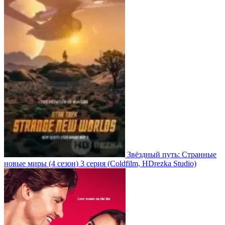
Звёздный путь: Странные
новые миры
(4 сезон)
3 серия
(Coldfilm, HDrezka Studio)