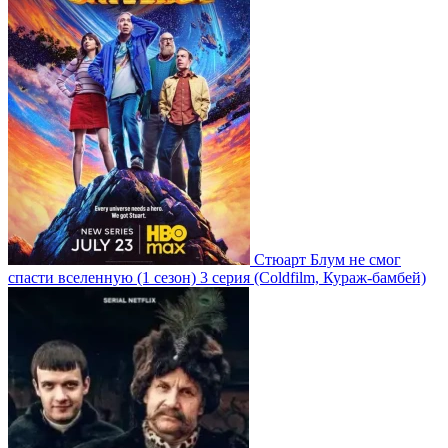
Стюарт Блум не смог
спасти вселенную
(1 сезон)
3 серия
(Coldfilm, Кураж-бамбей)