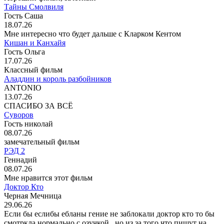
Тайны Смолвиля
Гость Саша
18.07.26
Мне интересно что будет дальше с Кларком Кентом
Кишан и Канхайя
Гость Ольга
17.07.26
Классный фильм
Аладдин и король разбойников
ANTONIO
13.07.26
СПАСИБО ЗА ВСЁ
Суворов
Гость николай
08.07.26
замечательный фильм
РЭД 2
Геннадий
08.07.26
Мне нравится этот фильм
Доктор Кто
Черная Мечница
29.06.26
Если бы еслибы ебланы гение не заблокали доктор кто то бы
смотркла нормально с озучкой . но из за того что пишут на