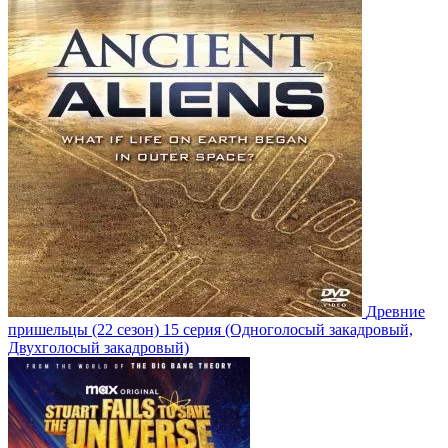
Древние
пришельцы
(22 сезон)
15 серия
(Одноголосый закадровый,
Двухголосый закадровый)