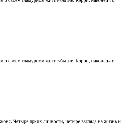
м о своем гламурном житие-бытие. Кэрри, наконец-то,
м о своем гламурном житие-бытие. Кэрри, наконец-то,
онс. Четыре ярких личности, четыре взгляда на жизнь и