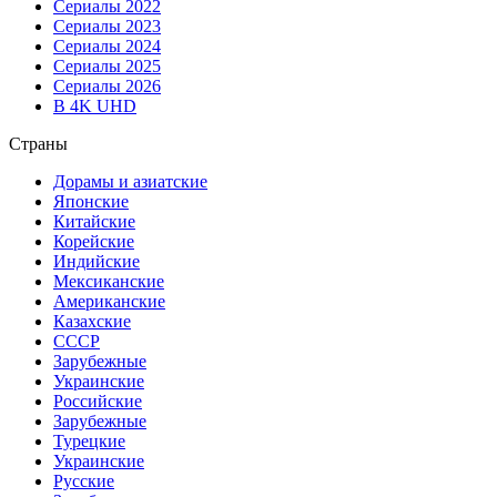
Сериалы 2022
Сериалы 2023
Сериалы 2024
Сериалы 2025
Сериалы 2026
В 4K UHD
Страны
Дорамы и азиатские
Японские
Китайские
Корейские
Индийские
Мексиканские
Американские
Казахские
СССР
Зарубежные
Украинские
Российские
Зарубежные
Турецкие
Украинские
Русские