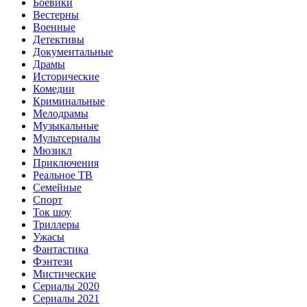
Боевики
Вестерны
Военные
Детективы
Документальные
Драмы
Исторические
Комедии
Криминальные
Мелодрамы
Музыкальные
Мультсериалы
Мюзикл
Приключения
Реальное ТВ
Семейные
Спорт
Ток шоу
Триллеры
Ужасы
Фантастика
Фэнтези
Мистические
Сериалы 2020
Сериалы 2021