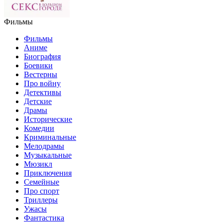
Фильмы
Фильмы
Аниме
Биография
Боевики
Вестерны
Про войну
Детективы
Детские
Драмы
Исторические
Комедии
Криминальные
Мелодрамы
Музыкальные
Мюзикл
Приключения
Семейные
Про спорт
Триллеры
Ужасы
Фантастика