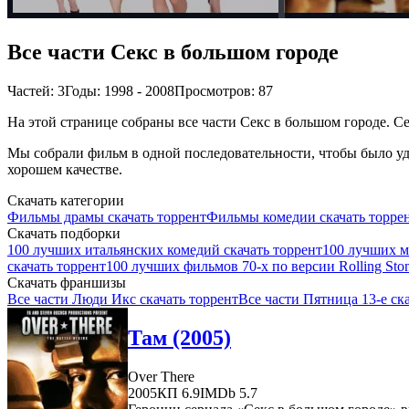
Все части Секс в большом городе
Частей: 3
Годы: 1998 - 2008
Просмотров: 87
На этой странице собраны все части Секс в большом городе. Се
Мы собрали фильм в одной последовательности, чтобы было удо
хорошем качестве.
Скачать категории
Фильмы драмы скачать торрент
Фильмы комедии скачать торре
Скачать подборки
100 лучших итальянских комедий скачать торрент
100 лучших м
скачать торрент
100 лучших фильмов 70-х по версии Rolling Ston
Скачать франшизы
Все части Люди Икс скачать торрент
Все части Пятница 13-е ск
Там (2005)
Over There
2005
КП 6.9
IMDb 5.7