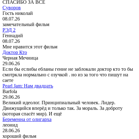
СПАСИБО ЗА ВСЁ
Суворов
Гость николай
08.07.26
замечательный фильм
РЭД 2
Геннадий
08.07.26
Мне нравится этот фильм
Доктор Кто
Черная Мечница
29.06.26
Если бы еслибы ебланы гение не заблокали доктор кто то бы
смотркла нормально с озучкой . но из за того что пишут на
саете
Pearl Jam: Нам двадцать
Barfola
29.06.26
Великий идеолог. Принципиальный человек. Лидер.
Движущийся вперёд и только так. За мораль. За доброту
(которая спасёт мир). И ещё
Беременна от олигарха
леонид
28.06.26
хороший фильм