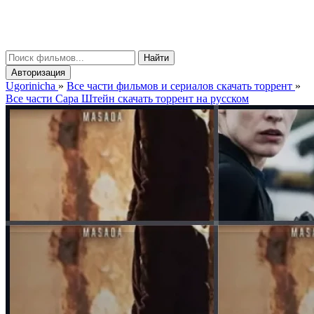
gorinicha
μ
Найти
Авторизация
Ugorinicha
»
Все части фильмов и сериалов скачать торрент
»
Все части Сара Штейн скачать торрент на русском