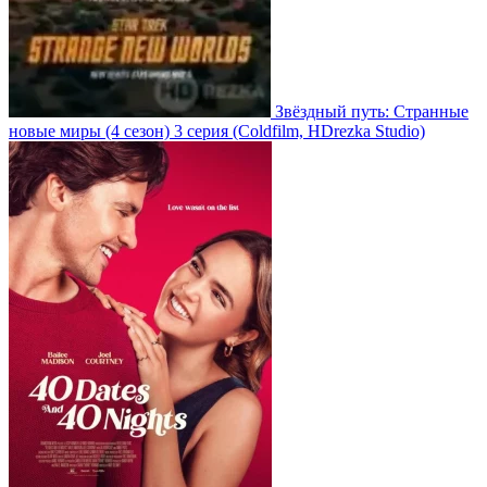
Звёздный путь: Странные
новые миры
(4 сезон)
3 серия
(Coldfilm, HDrezka Studio)