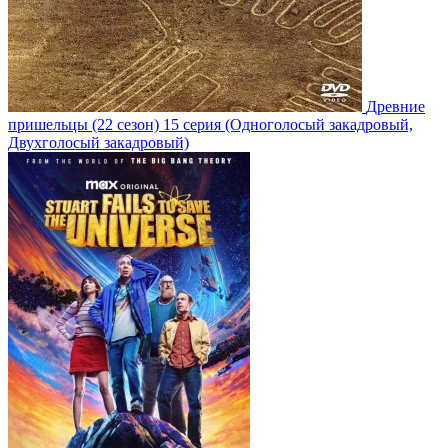
Древние
пришельцы
(22 сезон)
15 серия
(Одноголосый закадровый,
Двухголосый закадровый)