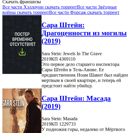
Скачать франшизы
Все части Хэллоуин скачать торрент
Все части Звёздные
войны скачать торрент
Все части Форсаж скачать торрент
Сара Штейн:
Драгоценности из могилы
(2019)
Sara Stein: Jewels In The Grave
2019
КП 4369110
Это первое дело старшего инспектора
Сары Штейн в Тель-Авиве. Ее
предшественник Ноам Шавит был найден
мертвым в своей квартире, и теперь ей
предстоит найти убийцу.
Сара Штейн: Масада
(2019)
Sara Stein: Masada
2019
КП 1229733
У подножия горы, недалеко от Мёртвого