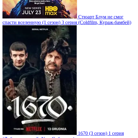
Стюарт Блум не смог
спасти вселенную
(1 сезон)
3 серия
(Coldfilm, Кураж-бамбей)
1670
(3 сезон)
1 серия