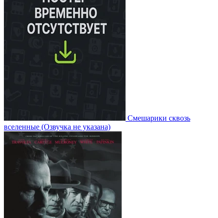
Смешарики сквозь
вселенные
(Озвучка не указана)