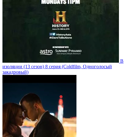
В
изоляции
(13 сезон)
8 серия
(Coldfilm, Одноголосый
закадровый)