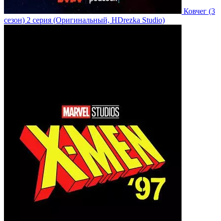
Ковчег
(3
сезон)
2 серия
(Оригинальный, HDrezka Studio)