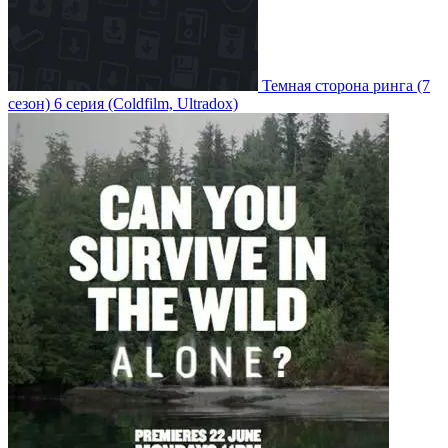
Темная сторона ринга
(7
сезон)
6 серия
(Coldfilm, Ultradox)