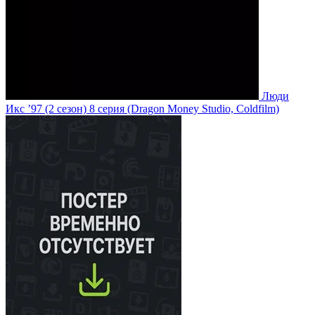
Люди
Икс ’97
(2 сезон)
8 серия
(Dragon Money Studio, Coldfilm)