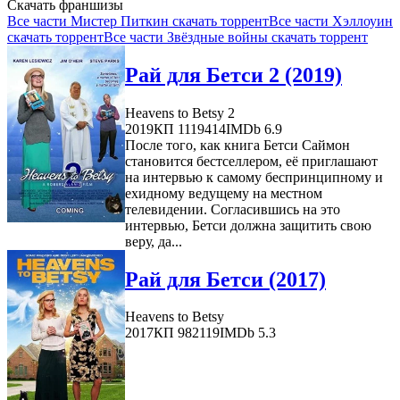
Скачать франшизы
Все части Мистер Питкин скачать торрент
Все части Хэллоуин
скачать торрент
Все части Звёздные войны скачать торрент
Рай для Бетси 2 (2019)
Heavens to Betsy 2
2019
КП 1119414
IMDb 6.9
После того, как книга Бетси Саймон
становится бестселлером, её приглашают
на интервью к самому беспринципному и
ехидному ведущему на местном
телевидении. Согласившись на это
интервью, Бетси должна защитить свою
веру, да...
Рай для Бетси (2017)
Heavens to Betsy
2017
КП 982119
IMDb 5.3