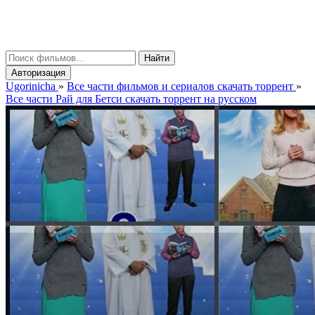
gorinicha
μ
Найти
Авторизация
Ugorinicha
»
Все части фильмов и сериалов скачать торрент
»
Все части Рай для Бетси скачать торрент на русском