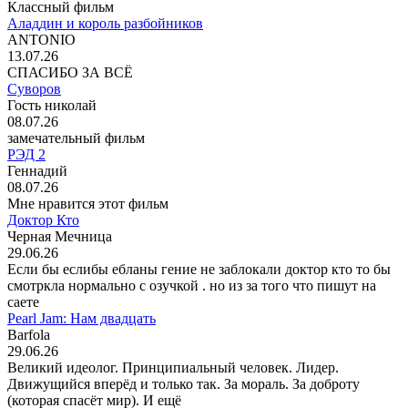
Классный фильм
Аладдин и король разбойников
ANTONIO
13.07.26
СПАСИБО ЗА ВСЁ
Суворов
Гость николай
08.07.26
замечательный фильм
РЭД 2
Геннадий
08.07.26
Мне нравится этот фильм
Доктор Кто
Черная Мечница
29.06.26
Если бы еслибы ебланы гение не заблокали доктор кто то бы
смотркла нормально с озучкой . но из за того что пишут на
саете
Pearl Jam: Нам двадцать
Barfola
29.06.26
Великий идеолог. Принципиальный человек. Лидер.
Движущийся вперёд и только так. За мораль. За доброту
(которая спасёт мир). И ещё