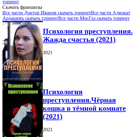
торрент
Скачать франшизы
Все части Доктор Иванов скачать торрент
Все части Адвокат
Ардашевъ скачать торрент
Все части МосГаз скачать торрент
Психология преступления.
Жажда счастья (2021)
2021
Психология
преступления.Чёрная
кошка в тёмной комнате
(2021)
2021