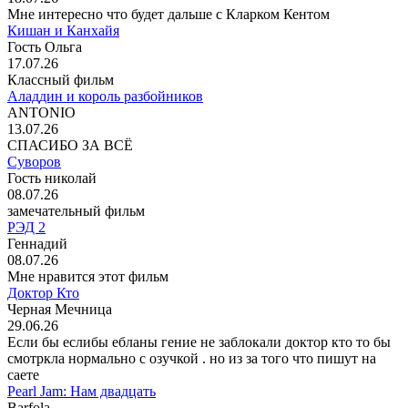
Мне интересно что будет дальше с Кларком Кентом
Кишан и Канхайя
Гость Ольга
17.07.26
Классный фильм
Аладдин и король разбойников
ANTONIO
13.07.26
СПАСИБО ЗА ВСЁ
Суворов
Гость николай
08.07.26
замечательный фильм
РЭД 2
Геннадий
08.07.26
Мне нравится этот фильм
Доктор Кто
Черная Мечница
29.06.26
Если бы еслибы ебланы гение не заблокали доктор кто то бы
смотркла нормально с озучкой . но из за того что пишут на
саете
Pearl Jam: Нам двадцать
Barfola