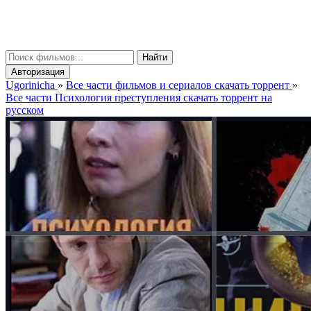
gorinicha
μ
Найти
Авторизация
Ugorinicha
»
Все части фильмов и сериалов скачать торрент
»
Все части Психология преступления скачать торрент на
русском