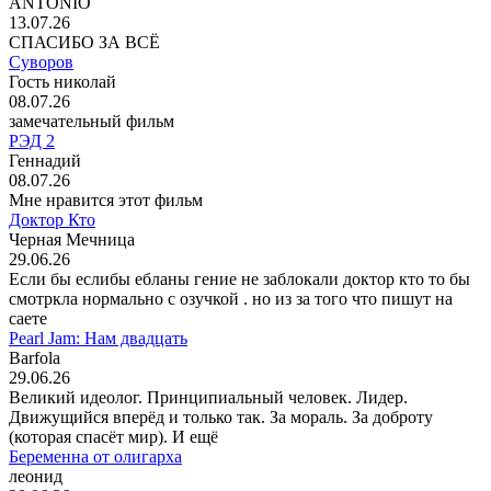
ANTONIO
13.07.26
СПАСИБО ЗА ВСЁ
Суворов
Гость николай
08.07.26
замечательный фильм
РЭД 2
Геннадий
08.07.26
Мне нравится этот фильм
Доктор Кто
Черная Мечница
29.06.26
Если бы еслибы ебланы гение не заблокали доктор кто то бы
смотркла нормально с озучкой . но из за того что пишут на
саете
Pearl Jam: Нам двадцать
Barfola
29.06.26
Великий идеолог. Принципиальный человек. Лидер.
Движущийся вперёд и только так. За мораль. За доброту
(которая спасёт мир). И ещё
Беременна от олигарха
леонид