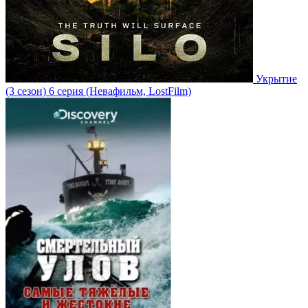
Укрытие
(3 сезон)
6 серия
(Невафильм, LostFilm)