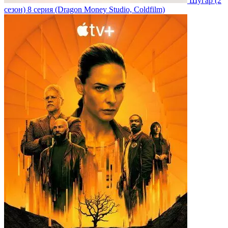
Шугар
(2
сезон)
8 серия
(Dragon Money Studio, Coldfilm)