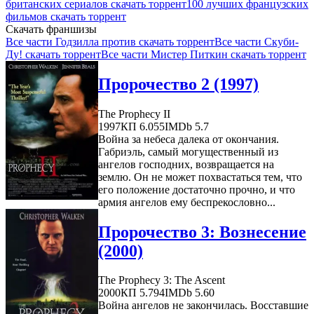
британских сериалов скачать торрент
100 лучших французских
фильмов скачать торрент
Скачать франшизы
Все части Годзилла против скачать торрент
Все части Скуби-
Ду! скачать торрент
Все части Мистер Питкин скачать торрент
Пророчество 2 (1997)
The Prophecy II
1997
КП 6.055
IMDb 5.7
Война за небеса далека от окончания.
Габриэль, самый могущественный из
ангелов господних, возвращается на
землю. Он не может похвастаться тем, что
его положение достаточно прочно, и что
армия ангелов ему беспрекословно...
Пророчество 3: Вознесение
(2000)
The Prophecy 3: The Ascent
2000
КП 5.794
IMDb 5.60
Война ангелов не закончилась. Восставшие