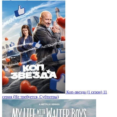
Коп-звезда
(1 сезон)
11
серия
(Не требуется, Субтитры)