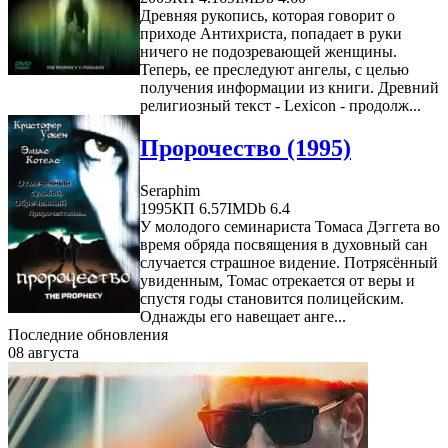
Древняя рукопись, которая говорит о
приходе Антихриста, попадает в руки
ничего не подозревающей женщины.
Теперь, ее преследуют ангелы, с целью
получения информации из книги. Древний
религиозный текст - Lexicon - продолж...
Пророчество (1995)
Seraphim
1995
КП 6.57
IMDb 6.4
У молодого семинариста Томаса Дэггета во
время обряда посвящения в духовный сан
случается страшное видение. Потрясённый
увиденным, Томас отрекается от веры и
спустя годы становится полицейским.
Однажды его навещает анге...
Последние обновления
08 августа