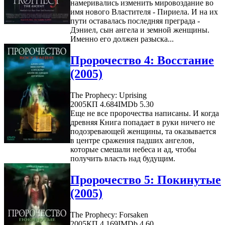
намеривались изменить мировоздание во
имя нового Властителя - Пириела. И на их
пути оставалась последняя преграда -
Дэниел, сын ангела и земной женщины.
Именно его должен разыска...
Пророчество 4: Восстание
(2005)
The Prophecy: Uprising
2005
КП 4.684
IMDb 5.30
Еще не все пророчества написаны. И когда
древняя Книга попадает в руки ничего не
подозревающей женщины, та оказывается
в центре сражения падших ангелов,
которые смешали небеса и ад, чтобы
получить власть над будущим.
Пророчество 5: Покинутые
(2005)
The Prophecy: Forsaken
2005
КП 4.169
IMDb 4.60