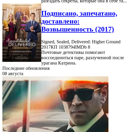
разгадать секреты, которые она в себе та...
Подписано, запечатано,
доставлено:
Возвышенность (2017)
Signed, Sealed, Delivered: Higher Ground
2017
КП 1038794
IMDb 8
Почтовые детективы помогают
воссоединиться паре, разлученной после
урагана Катрина.
Последние обновления
08 августа