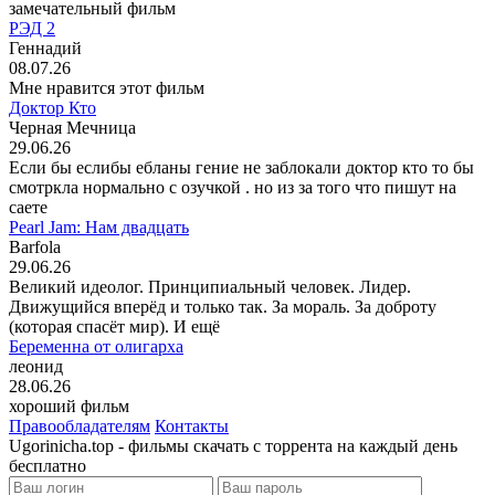
замечательный фильм
РЭД 2
Геннадий
08.07.26
Мне нравится этот фильм
Доктор Кто
Черная Мечница
29.06.26
Если бы еслибы ебланы гение не заблокали доктор кто то бы
смотркла нормально с озучкой . но из за того что пишут на
саете
Pearl Jam: Нам двадцать
Barfola
29.06.26
Великий идеолог. Принципиальный человек. Лидер.
Движущийся вперёд и только так. За мораль. За доброту
(которая спасёт мир). И ещё
Беременна от олигарха
леонид
28.06.26
хороший фильм
Правообладателям
Контакты
Ugorinicha.top - фильмы скачать с торрента на каждый день
бесплатно