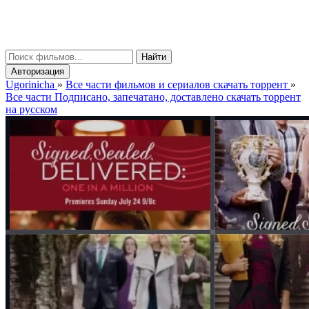
gorinicha
μ
Найти
Авторизация
Ugorinicha
»
Все части фильмов и сериалов скачать торрент
»
Все части Подписано, запечатано, доставлено скачать торрент
на русском