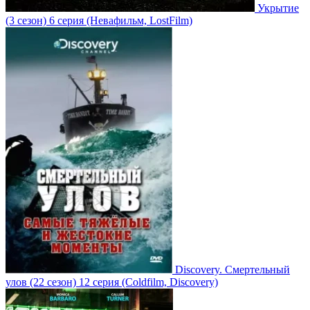
Укрытие
(3 сезон)
6 серия
(Невафильм, LostFilm)
Discovery. Смертельный
улов
(22 сезон)
12 серия
(Coldfilm, Discovery)