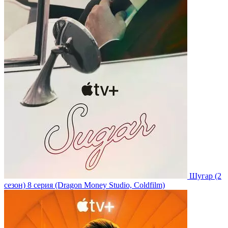
Шугар
(2
сезон)
8 серия
(Dragon Money Studio, Coldfilm)