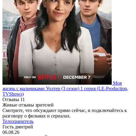
Моя
жизнь с мальчиками Уолтер
(3 сезон)
1 серия
(LE-Production,
TVShows)
Отзывы
11
Живые отзывы зрителей
Смотрите, что обсуждают прямо сейчас, и подключайтесь к
разговору о фильмах и сериалах.
Телохранитель
Гость дмитрий
06.08.26