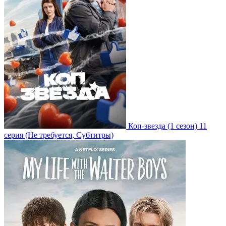
Коп-звезда
(1 сезон)
11
серия
(Не требуется, Субтитры)