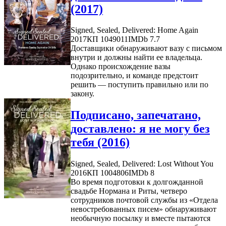
(2017)
Signed, Sealed, Delivered: Home Again
2017
КП 1049011
IMDb 7.7
Доставщики обнаруживают вазу с письмом
внутри и должны найти ее владельца.
Однако происхождение вазы
подозрительно, и команде предстоит
решить — поступить правильно или по
закону.
Подписано, запечатано,
доставлено: я не могу без
тебя (2016)
Signed, Sealed, Delivered: Lost Without You
2016
КП 1004806
IMDb 8
Во время подготовки к долгожданной
свадьбе Нормана и Риты, четверо
сотрудников почтовой службы из «Отдела
невостребованных писем» обнаруживают
необычную посылку и вместе пытаются