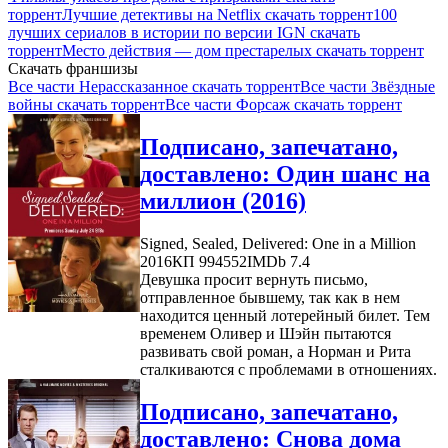
торрент
Лучшие детективы на Netflix скачать торрент
100
лучших сериалов в истории по версии IGN скачать
торрент
Место действия — дом престарелых скачать торрент
Скачать франшизы
Все части Нерассказанное скачать торрент
Все части Звёздные
войны скачать торрент
Все части Форсаж скачать торрент
Подписано, запечатано,
доставлено: Один шанс на
миллион (2016)
Signed, Sealed, Delivered: One in a Million
2016
КП 994552
IMDb 7.4
Девушка просит вернуть письмо,
отправленное бывшему, так как в нем
находится ценный лотерейный билет. Тем
временем Оливер и Шэйн пытаются
развивать свой роман, а Норман и Рита
сталкиваются с проблемами в отношениях.
Подписано, запечатано,
доставлено: Снова дома