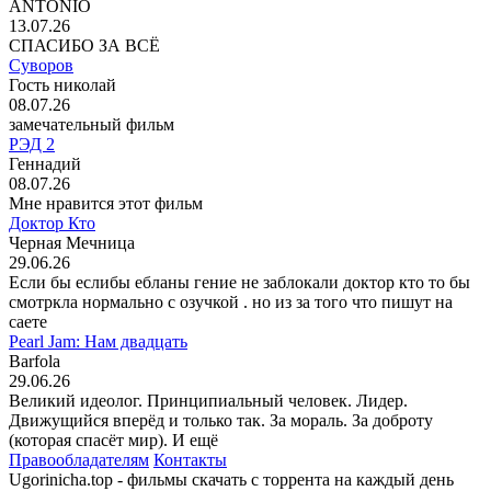
ANTONIO
13.07.26
СПАСИБО ЗА ВСЁ
Суворов
Гость николай
08.07.26
замечательный фильм
РЭД 2
Геннадий
08.07.26
Мне нравится этот фильм
Доктор Кто
Черная Мечница
29.06.26
Если бы еслибы ебланы гение не заблокали доктор кто то бы
смотркла нормально с озучкой . но из за того что пишут на
саете
Pearl Jam: Нам двадцать
Barfola
29.06.26
Великий идеолог. Принципиальный человек. Лидер.
Движущийся вперёд и только так. За мораль. За доброту
(которая спасёт мир). И ещё
Правообладателям
Контакты
Ugorinicha.top - фильмы скачать с торрента на каждый день