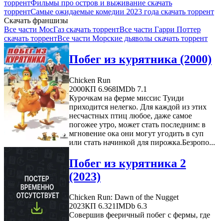
торрент
Фильмы про остров и выживание скачать
торрент
Самые ожидаемые комедии 2023 года скачать торрент
Скачать франшизы
Все части МосГаз скачать торрент
Все части Гарри Поттер
скачать торрент
Все части Морские дьяволы скачать торрент
Побег из курятника (2000)
Chicken Run
2000
КП 6.968
IMDb 7.1
Курочкам на ферме миссис Туиди
приходится нелегко. Для каждой из этих
несчастных птиц любое, даже самое
погожее утро, может стать последним: в
мгновение ока они могут угодить в суп
или стать начинкой для пирожка.Безропо...
Побег из курятника 2
(2023)
Chicken Run: Dawn of the Nugget
2023
КП 6.321
IMDb 6.3
Совершив фееричный побег с фермы, где