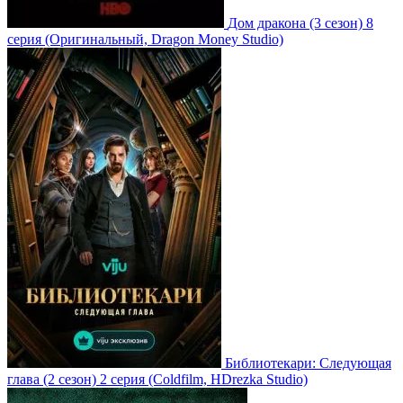
Дом дракона
(3 сезон)
8
серия
(Оригинальный, Dragon Money Studio)
Библиотекари: Следующая
глава
(2 сезон)
2 серия
(Coldfilm, HDrezka Studio)