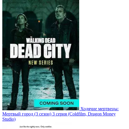
Ходячие мертвецы:
Мертвый город
(3 сезон)
3 серия
(Coldfilm, Dragon Money
Studio)