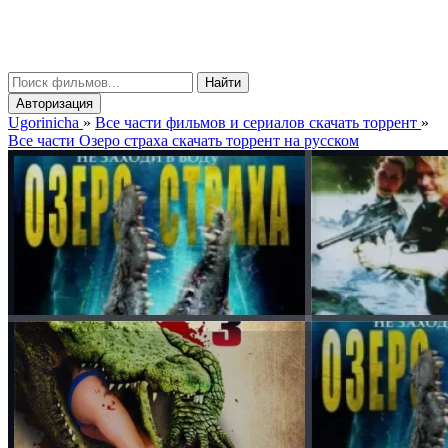
gorinicha
μ
Найти
Авторизация
Ugorinicha
»
Все части фильмов и сериалов скачать торрент
»
Все части Озеро страха скачать торрент на русском