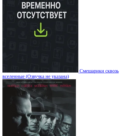
Смешарики сквозь
вселенные
(Озвучка не указана)