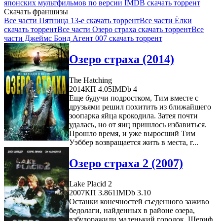
японских мультфильмов по версии IMDB скачать торрент
Скачать франшизы
Все части Пятница 13-е скачать торрент
Все части Ёлки
скачать торрент
Все части Озеро страха скачать торрент
Все
части Джеймс Бонд Агент 007 скачать торрент
Озеро страха (2014)
The Hatching
2014
КП 4.05
IMDb 4
Еще будучи подростком, Тим вместе с
друзьями решил похитить из ближайшего
зоопарка яйца крокодила. Затея почти
удалась, но от яиц пришлось избавиться.
Прошло время, и уже выросший Тим
Уэббер возвращается жить в места, г...
Озеро страха 2 (2007)
Lake Placid 2
2007
КП 3.861
IMDb 3.10
Останки конечностей съеденного заживо
бедолаги, найденных в районе озера,
взбудоражили маленький городок. Шериф