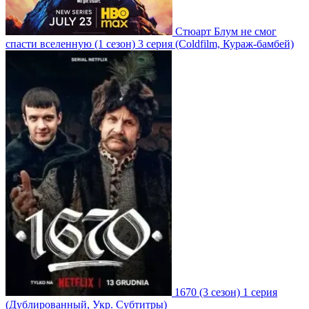
Стюарт Блум не смог
спасти вселенную
(1 сезон)
3 серия
(Coldfilm, Кураж-бамбей)
1670
(3 сезон)
1 серия
(Дублированный, Укр. Субтитры)