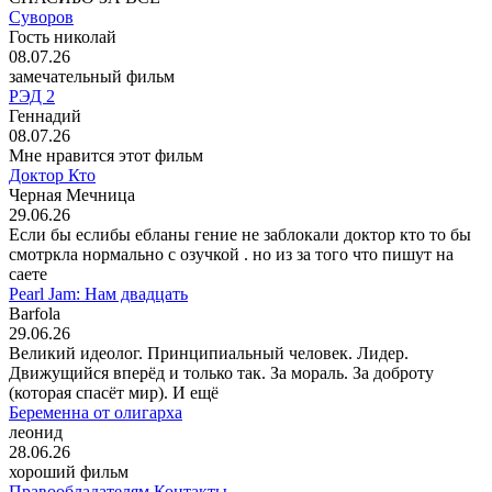
Суворов
Гость николай
08.07.26
замечательный фильм
РЭД 2
Геннадий
08.07.26
Мне нравится этот фильм
Доктор Кто
Черная Мечница
29.06.26
Если бы еслибы ебланы гение не заблокали доктор кто то бы
смотркла нормально с озучкой . но из за того что пишут на
саете
Pearl Jam: Нам двадцать
Barfola
29.06.26
Великий идеолог. Принципиальный человек. Лидер.
Движущийся вперёд и только так. За мораль. За доброту
(которая спасёт мир). И ещё
Беременна от олигарха
леонид
28.06.26
хороший фильм
Правообладателям
Контакты