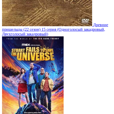
Древние
пришельцы
(22 сезон)
15 серия
(Одноголосый закадровый,
Двухголосый закадровый)