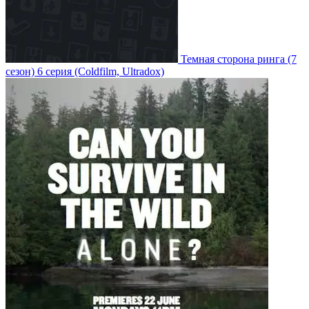
Темная сторона ринга
(7
сезон)
6 серия
(Coldfilm, Ultradox)