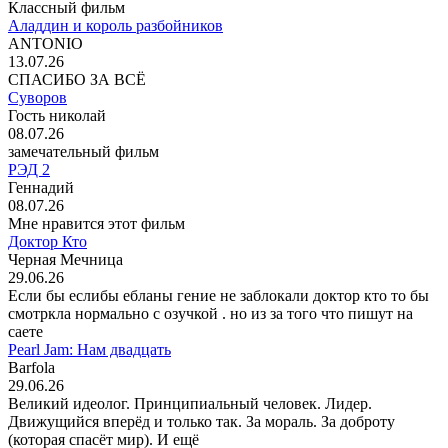
Классный фильм
Аладдин и король разбойников
ANTONIO
13.07.26
СПАСИБО ЗА ВСЁ
Суворов
Гость николай
08.07.26
замечательный фильм
РЭД 2
Геннадий
08.07.26
Мне нравится этот фильм
Доктор Кто
Черная Мечница
29.06.26
Если бы еслибы ебланы гение не заблокали доктор кто то бы
смотркла нормально с озучкой . но из за того что пишут на
саете
Pearl Jam: Нам двадцать
Barfola
29.06.26
Великий идеолог. Принципиальный человек. Лидер.
Движущийся вперёд и только так. За мораль. За доброту
(которая спасёт мир). И ещё