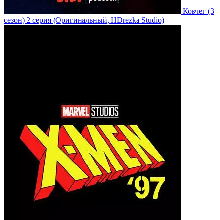
Ковчег
(3
сезон)
2 серия
(Оригинальный, HDrezka Studio)