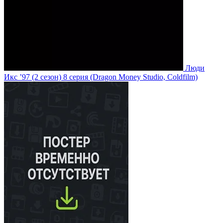
Люди
Икс ’97
(2 сезон)
8 серия
(Dragon Money Studio, Coldfilm)