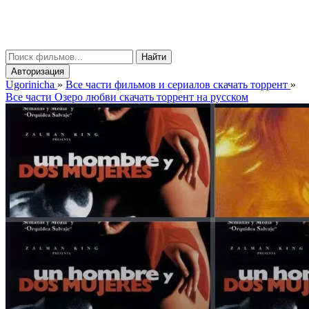
gorinicha
μ
Найти
Авторизация
Ugorinicha
»
Все части фильмов и сериалов скачать торрент
»
Все части Озеро любви скачать торрент на русском