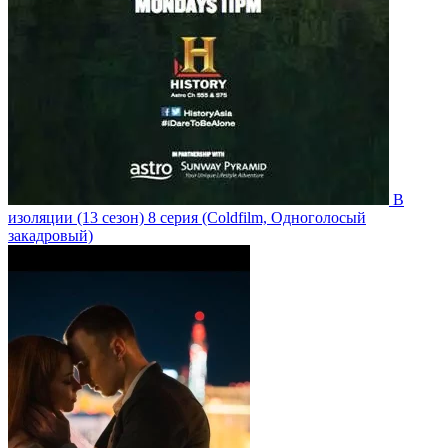
В
изоляции
(13 сезон)
8 серия
(Coldfilm, Одноголосый
закадровый)