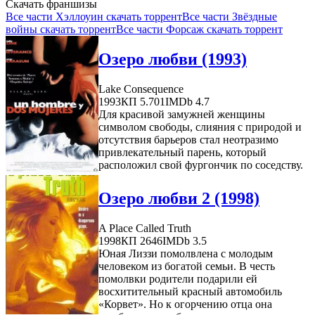
Скачать франшизы
Все части Хэллоуин скачать торрент
Все части Звёздные
войны скачать торрент
Все части Форсаж скачать торрент
Озеро любви (1993)
Lake Consequence
1993
КП 5.701
IMDb 4.7
Для красивой замужней женщины
символом свободы, слияния с природой и
отсутствия барьеров стал неотразимо
привлекательный парень, который
расположил свой фургончик по соседству.
Озеро любви 2 (1998)
A Place Called Truth
1998
КП 2646
IMDb 3.5
Юная Лиззи помолвлена с молодым
человеком из богатой семьи. В честь
помолвки родители подарили ей
восхитительный красный автомобиль
«Корвет». Но к огорчению отца она