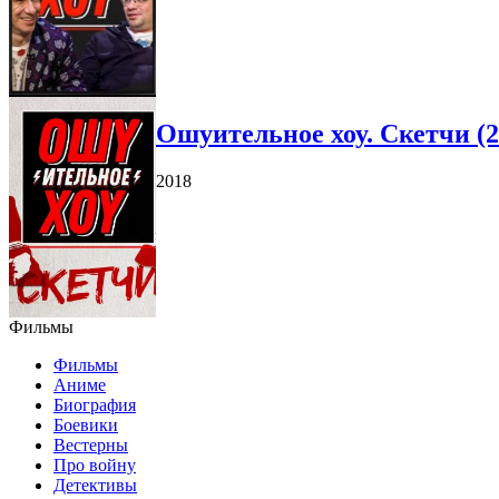
Ошуительное хоу. Скетчи (2
2018
Фильмы
Фильмы
Аниме
Биография
Боевики
Вестерны
Про войну
Детективы