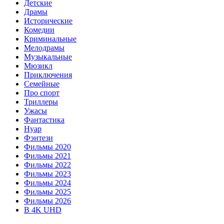
Детские
Драмы
Исторические
Комедии
Криминальные
Мелодрамы
Музыкальные
Мюзикл
Приключения
Семейные
Про спорт
Триллеры
Ужасы
Фантастика
Нуар
Фэнтези
Фильмы 2020
Фильмы 2021
Фильмы 2022
Фильмы 2023
Фильмы 2024
Фильмы 2025
Фильмы 2026
В 4K UHD