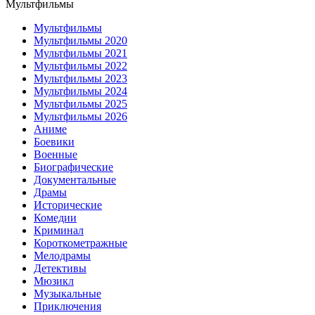
Мультфильмы
Мультфильмы
Мультфильмы 2020
Мультфильмы 2021
Мультфильмы 2022
Мультфильмы 2023
Мультфильмы 2024
Мультфильмы 2025
Мультфильмы 2026
Аниме
Боевики
Военные
Биографические
Документальные
Драмы
Исторические
Комедии
Криминал
Короткометражные
Мелодрамы
Детективы
Мюзикл
Музыкальные
Приключения