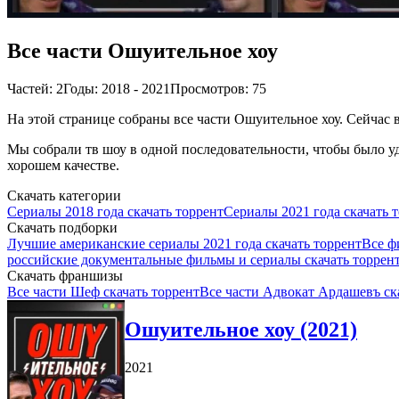
Все части Ошуительное хоу
Частей: 2
Годы: 2018 - 2021
Просмотров: 75
На этой странице собраны все части Ошуительное хоу. Сейчас в
Мы собрали тв шоу в одной последовательности, чтобы было уд
хорошем качестве.
Скачать категории
Сериалы 2018 года скачать торрент
Сериалы 2021 года скачать 
Скачать подборки
Лучшие американские сериалы 2021 года скачать торрент
Все ф
российские документальные фильмы и сериалы скачать торрен
Скачать франшизы
Все части Шеф скачать торрент
Все части Адвокат Ардашевъ ск
Ошуительное хоу (2021)
2021