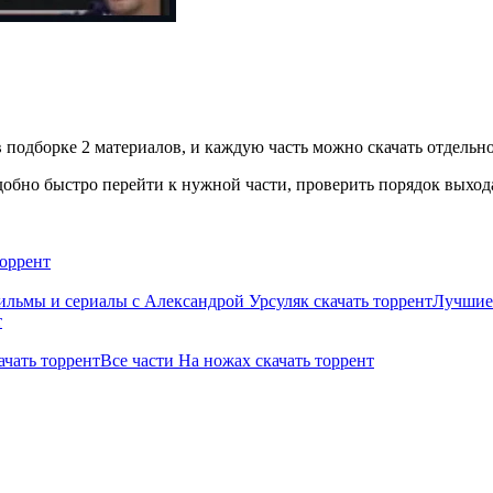
 подборке 2 материалов, и каждую часть можно скачать отдельно
обно быстро перейти к нужной части, проверить порядок выхода
торрент
ильмы и сериалы с Александрой Урсуляк скачать торрент
Лучшие 
т
ачать торрент
Все части На ножах скачать торрент