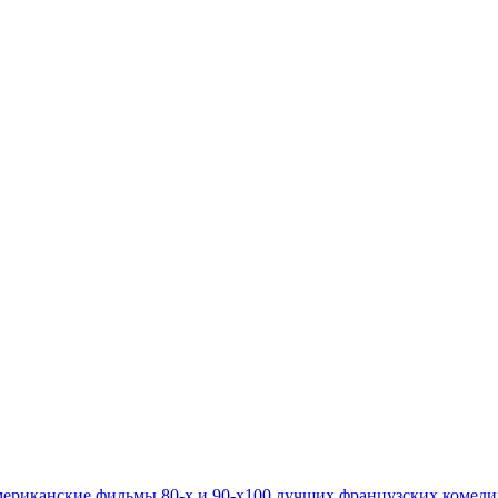
ериканские фильмы 80-х и 90-х
100 лучших французских комед