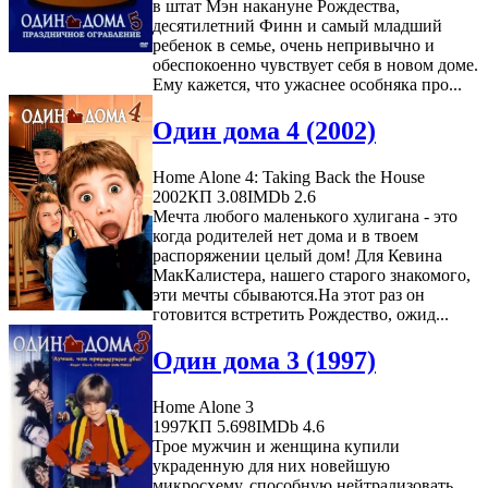
в штат Мэн накануне Рождества,
десятилетний Финн и самый младший
ребенок в семье, очень непривычно и
обеспокоенно чувствует себя в новом доме.
Ему кажется, что ужаснее особняка про...
Один дома 4 (2002)
Home Alone 4: Taking Back the House
2002
КП 3.08
IMDb 2.6
Мечта любого маленького хулигана - это
когда родителей нет дома и в твоем
распоряжении целый дом! Для Кевина
МакКалистера, нашего старого знакомого,
эти мечты сбываются.На этот раз он
готовится встретить Рождество, ожид...
Один дома 3 (1997)
Home Alone 3
1997
КП 5.698
IMDb 4.6
Трое мужчин и женщина купили
украденную для них новейшую
микросхему, способную нейтрализовать