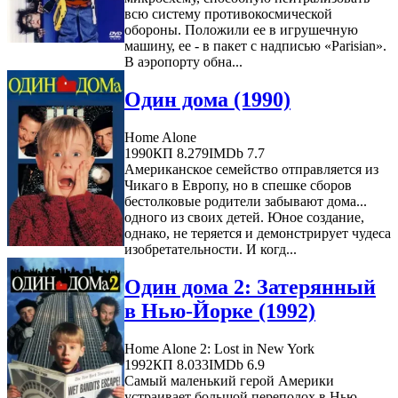
всю систему противокосмической
обороны. Положили ее в игрушечную
машину, ее - в пакет с надписью «Parisian».
В аэропорту обна...
Один дома (1990)
Home Alone
1990
КП 8.279
IMDb 7.7
Американское семейство отправляется из
Чикаго в Европу, но в спешке сборов
бестолковые родители забывают дома...
одного из своих детей. Юное создание,
однако, не теряется и демонстрирует чудеса
изобретательности. И когд...
Один дома 2: Затерянный
в Нью-Йорке (1992)
Home Alone 2: Lost in New York
1992
КП 8.033
IMDb 6.9
Самый маленький герой Америки
устраивает большой переполох в Нью-