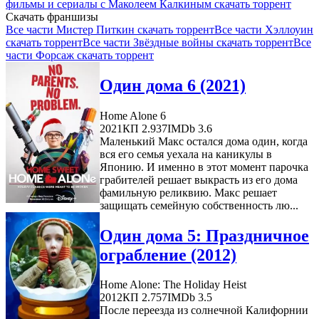
фильмы и сериалы с Маколеем Калкиным скачать торрент
Скачать франшизы
Все части Мистер Питкин скачать торрент
Все части Хэллоуин
скачать торрент
Все части Звёздные войны скачать торрент
Все
части Форсаж скачать торрент
Один дома 6 (2021)
Home Alone 6
2021
КП 2.937
IMDb 3.6
Маленький Макс остался дома один, когда
вся его семья уехала на каникулы в
Японию. И именно в этот момент парочка
грабителей решает выкрасть из его дома
фамильную реликвию. Макс решает
защищать семейную собственность лю...
Один дома 5: Праздничное
ограбление (2012)
Home Alone: The Holiday Heist
2012
КП 2.757
IMDb 3.5
После переезда из солнечной Калифорнии