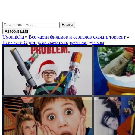
gorinicha
μ
Найти
Авторизация
Ugorinicha
»
Все части фильмов и сериалов скачать торрент
»
Все части Один дома скачать торрент на русском