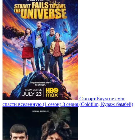
Стюарт Блум не смог
спасти вселенную
(1 сезон)
3 серия
(Coldfilm, Кураж-бамбей)