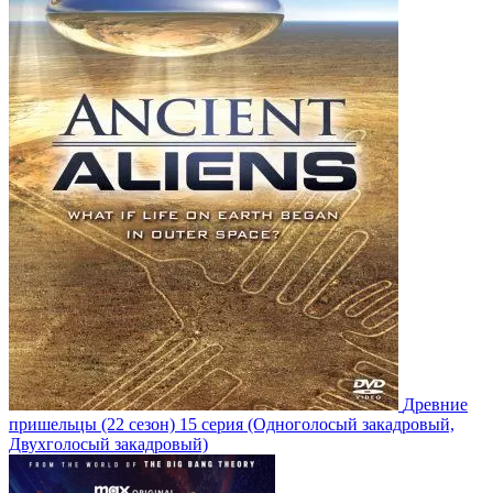
Древние
пришельцы
(22 сезон)
15 серия
(Одноголосый закадровый,
Двухголосый закадровый)