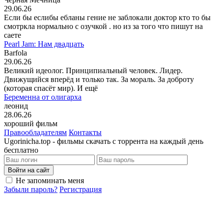
29.06.26
Если бы еслибы ебланы гение не заблокали доктор кто то бы
смотркла нормально с озучкой . но из за того что пишут на
саете
Pearl Jam: Нам двадцать
Barfola
29.06.26
Великий идеолог. Принципиальный человек. Лидер.
Движущийся вперёд и только так. За мораль. За доброту
(которая спасёт мир). И ещё
Беременна от олигарха
леонид
28.06.26
хороший фильм
Правообладателям
Контакты
Ugorinicha.top - фильмы скачать с торрента на каждый день
бесплатно
Войти на сайт
Не запоминать меня
Забыли пароль?
Регистрация