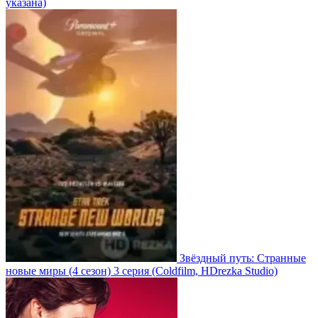
указана)
Звёздный путь: Странные
новые миры
(4 сезон)
3 серия
(Coldfilm, HDrezka Studio)