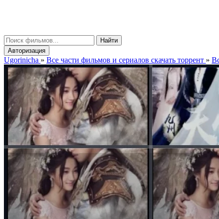
gorinicha
μ
Найти
Авторизация
Ugorinicha
»
Все части фильмов и сериалов скачать торрент
»
Вс