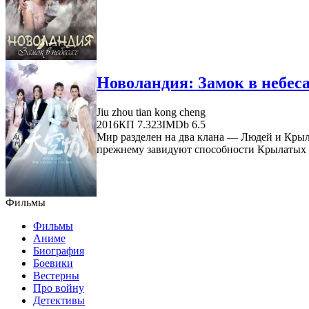
Новоландия: Замок в небеса
Jiu zhou tian kong cheng
2016
КП 7.323
IMDb 6.5
Мир разделен на два клана — Людей и Крыл
прежнему завидуют способности Крылатых л
Фильмы
Фильмы
Аниме
Биография
Боевики
Вестерны
Про войну
Детективы