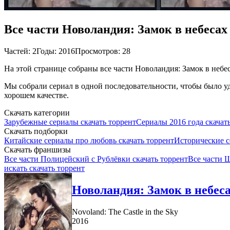
Все части Новоландия: Замок в небесах
Частей: 2
Годы: 2016
Просмотров: 28
На этой странице собраны все части Новоландия: Замок в небес
Мы собрали сериал в одной последовательности, чтобы было уд
хорошем качестве.
Скачать категории
Зарубежные сериалы скачать торрент
Сериалы 2016 года скачат
Скачать подборки
Китайские сериалы про любовь скачать торрент
Исторические с
Скачать франшизы
Все части Полицейский с Рублёвки скачать торрент
Все части 
искать скачать торрент
Новоландия: Замок в небесах
Novoland: The Castle in the Sky
2016