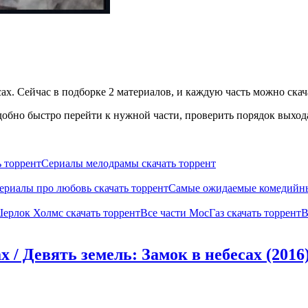
ах. Сейчас в подборке 2 материалов, и каждую часть можно скача
обно быстро перейти к нужной части, проверить порядок выхода
ь торрент
Сериалы мелодрамы скачать торрент
ериалы про любовь скачать торрент
Самые ожидаемые комедийные
Шерлок Холмс скачать торрент
Все части МосГаз скачать торрент
В
 / Девять земель: Замок в небесах (2016