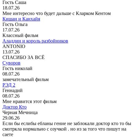
Гость Саша
18.07.26
Мне интересно что будет дальше с Кларком Кентом
Кишан и Канхайя
Гость Ольга
17.07.26
Классный фильм
Аладдин и король разбойников
ANTONIO
13.07.26
СПАСИБО ЗА ВСЁ
Суворов
Гость николай
08.07.26
замечательный фильм
РЭД 2
Геннадий
08.07.26
Мне нравится этот фильм
Доктор Кто
Черная Мечница
29.06.26
Если бы еслибы ебланы гение не заблокали доктор кто то бы
смотркла нормально с озучкой . но из за того что пишут на
саете