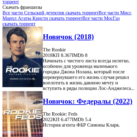
торрент
Скачать франшизы
Все части Сельский детектив скачать торрент
Все части Мисс
Марпл Агаты Кристи скачать торрент
Все части МосГаз
скачать торрент
Новичок (2018)
The Rookie
2018
КП 8.367
IMDb 8
Начинать с чистого листа всегда нелегко,
особенно для уроженца маленького
городка Джона Нолана, который после
перевернувшего его жизнь случая решил
воплотить в жизнь давнюю мечту и
вступить в ряды полиции Лос-Анджелеса...
Новичок: Федералы (2022)
The Rookie: Feds
2022
КП 6.477
IMDb 5.4
История агента ФБР Симоны Кларк.