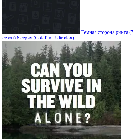
Темная сторона ринга
(7
сезон)
6 серия
(Coldfilm, Ultradox)