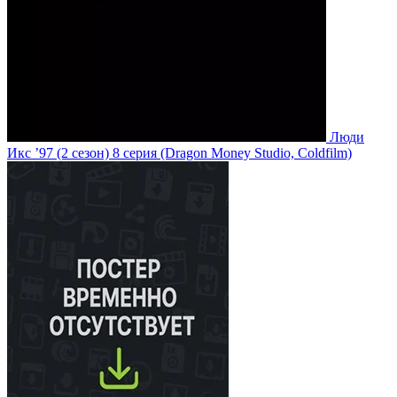
Люди
Икс ’97
(2 сезон)
8 серия
(Dragon Money Studio, Coldfilm)