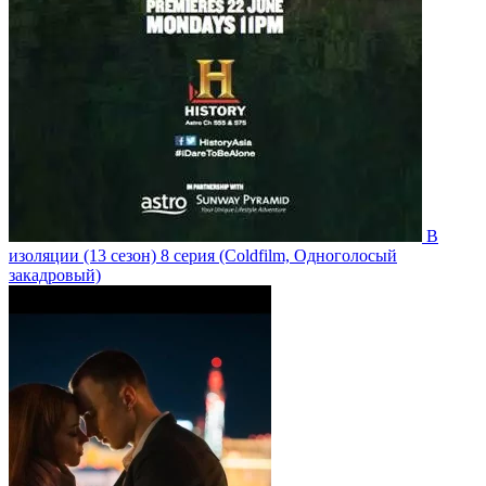
В
изоляции
(13 сезон)
8 серия
(Coldfilm, Одноголосый
закадровый)