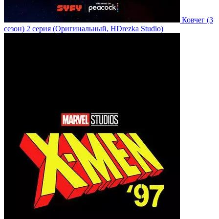
Ковчег
(3
сезон)
2 серия
(Оригинальный, HDrezka Studio)