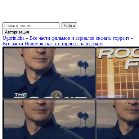
gorinicha
μ
Найти
Авторизация
Ugorinicha
»
Все части фильмов и сериалов скачать торрент
»
Все части Новичок скачать торрент на русском