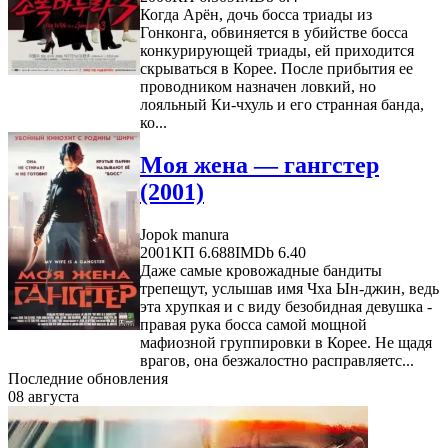
Когда Арён, дочь босса триады из
Гонконга, обвиняется в убийстве босса
конкурирующей триады, ей приходится
скрываться в Корее. После прибытия ее
проводником назначен ловкий, но
лояльный Ки-чхуль и его странная банда,
ко...
Моя жена — гангстер
(2001)
Jopok manura
2001
КП 6.688
IMDb 6.40
Даже самые кровожадные бандиты
трепещут, услышав имя Чха Ын-джин, ведь
эта хрупкая и с виду безобидная девушка -
правая рука босса самой мощной
мафиозной группировки в Корее. Не щадя
врагов, она безжалостно расправляетс...
Последние обновления
08 августа