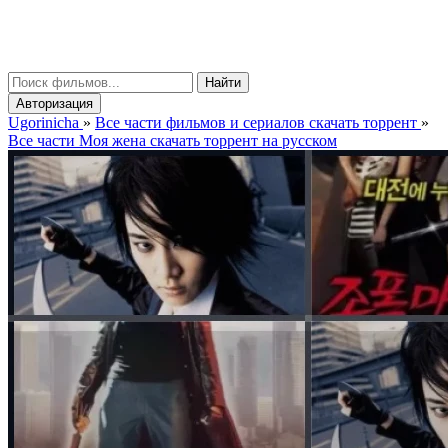
gorinicha
μ
Найти
Авторизация
Ugorinicha
»
Все части фильмов и сериалов скачать торрент
»
Все части Моя жена скачать торрент на русском