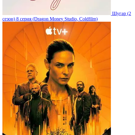
Шугар
(2
сезон)
8 серия
(Dragon Money Studio, Coldfilm)