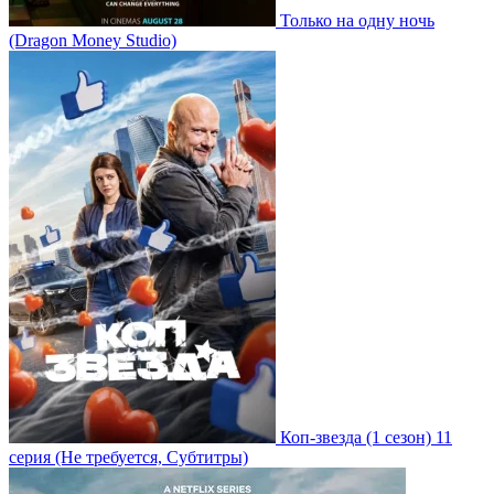
Только на одну ночь
(Dragon Money Studio)
Коп-звезда
(1 сезон)
11
серия
(Не требуется, Субтитры)