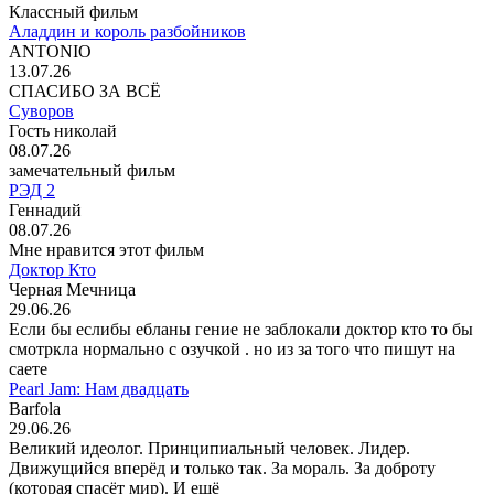
Классный фильм
Аладдин и король разбойников
ANTONIO
13.07.26
СПАСИБО ЗА ВСЁ
Суворов
Гость николай
08.07.26
замечательный фильм
РЭД 2
Геннадий
08.07.26
Мне нравится этот фильм
Доктор Кто
Черная Мечница
29.06.26
Если бы еслибы ебланы гение не заблокали доктор кто то бы
смотркла нормально с озучкой . но из за того что пишут на
саете
Pearl Jam: Нам двадцать
Barfola
29.06.26
Великий идеолог. Принципиальный человек. Лидер.
Движущийся вперёд и только так. За мораль. За доброту
(которая спасёт мир). И ещё