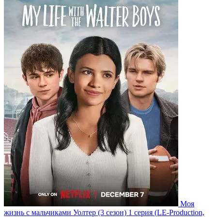
Моя
жизнь с мальчиками Уолтер
(3 сезон)
1 серия
(LE-Production,