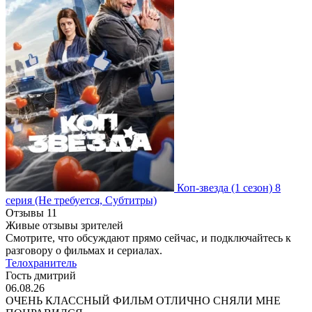
Коп-звезда
(1 сезон)
8
серия
(Не требуется, Субтитры)
Отзывы
11
Живые отзывы зрителей
Смотрите, что обсуждают прямо сейчас, и подключайтесь к
разговору о фильмах и сериалах.
Телохранитель
Гость дмитрий
06.08.26
ОЧЕНЬ КЛАССНЫЙ ФИЛЬМ ОТЛИЧНО СНЯЛИ МНЕ