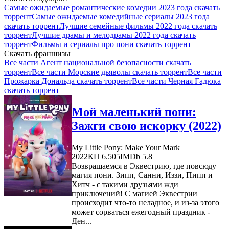
Самые ожидаемые романтические комедии 2023 года скачать
торрент
Самые ожидаемые комедийные сериалы 2023 года
скачать торрент
Лучшие семейные фильмы 2022 года скачать
торрент
Лучшие драмы и мелодрамы 2022 года скачать
торрент
Фильмы и сериалы про пони скачать торрент
Скачать франшизы
Все части Агент национальной безопасности скачать
торрент
Все части Морские дьяволы скачать торрент
Все части
Прожарка Дональда скачать торрент
Все части Черная Гадюка
скачать торрент
Мой маленький пони:
Зажги свою искорку (2022)
My Little Pony: Make Your Mark
2022
КП 6.505
IMDb 5.8
Возвращаемся в Эквестрию, где повсюду
магия пони. Зипп, Санни, Иззи, Пипп и
Хитч - с такими друзьями жди
приключений! С магией Эквестрии
происходит что-то неладное, и из-за этого
может сорваться ежегодный праздник -
Ден...