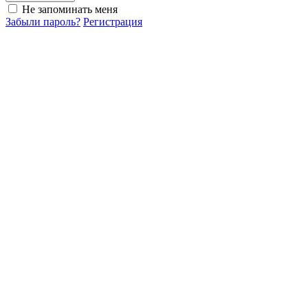
Не запоминать меня
Забыли пароль?
Регистрация