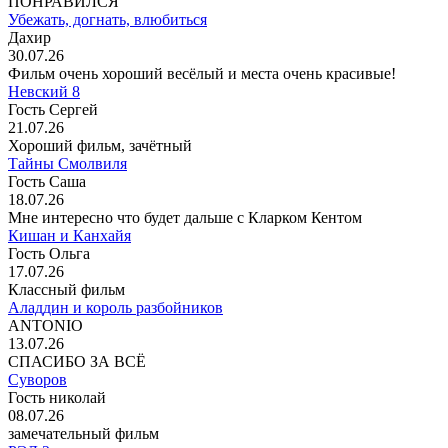
ПОНРАВИЛСЯ
Убежать, догнать, влюбиться
Дахир
30.07.26
Фильм очень хороший весёлый и места очень красивые!
Невский 8
Гость Сергей
21.07.26
Хороший фильм, зачётный
Тайны Смолвиля
Гость Саша
18.07.26
Мне интересно что будет дальше с Кларком Кентом
Кишан и Канхайя
Гость Ольга
17.07.26
Классный фильм
Аладдин и король разбойников
ANTONIO
13.07.26
СПАСИБО ЗА ВСЁ
Суворов
Гость николай
08.07.26
замечательный фильм