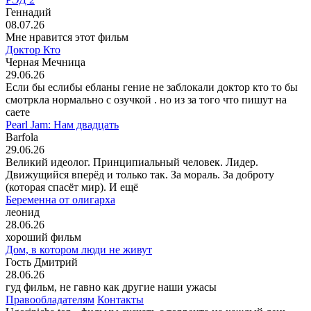
Геннадий
08.07.26
Мне нравится этот фильм
Доктор Кто
Черная Мечница
29.06.26
Если бы еслибы ебланы гение не заблокали доктор кто то бы
смотркла нормально с озучкой . но из за того что пишут на
саете
Pearl Jam: Нам двадцать
Barfola
29.06.26
Великий идеолог. Принципиальный человек. Лидер.
Движущийся вперёд и только так. За мораль. За доброту
(которая спасёт мир). И ещё
Беременна от олигарха
леонид
28.06.26
хороший фильм
Дом, в котором люди не живут
Гость Дмитрий
28.06.26
гуд фильм, не гавно как другие наши ужасы
Правообладателям
Контакты