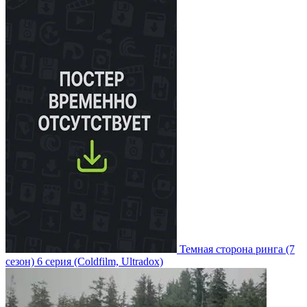
Темная сторона ринга
(7
сезон)
6 серия
(Coldfilm, Ultradox)