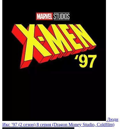
Люди
Икс ’97
(2 сезон)
8 серия
(Dragon Money Studio, Coldfilm)