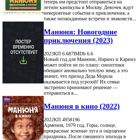
теперь им предстоит отправиться на
летние каникулы в Москву. Девочек ждут
невероятные события и приключения, а
также неожиданные встречи и знакомств...
Манюня: Новогодние
приключения (2023)
2023
КП 6.687
IMDb 6.6
Новый год для Манюни, Наринэ и Каринэ
может пойти не по плану: синоптики
обещают аномально теплую зиму, а это
значит, что приход Деда Мороза
оказывается под угрозой! Их семьи
экстренно принимают решение —
отправиться в...
Манюня в кино (2022)
2022
КП 4958196
Армения, 1979 год. Горы, солнце,
прекрасные зеленые луга и ощущение
праздника. После смешного эпизода в