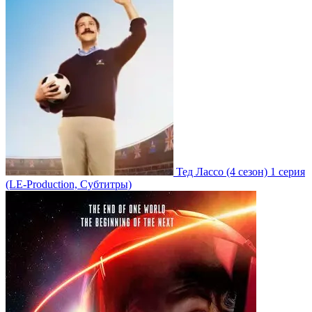
Тед Лассо
(4 сезон)
1 серия
(LE-Production, Субтитры)