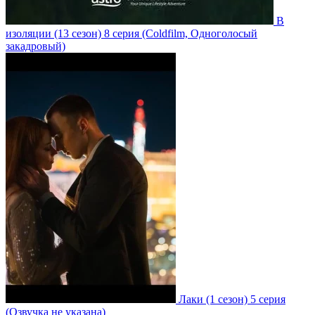
В
изоляции
(13 сезон)
8 серия
(Coldfilm, Одноголосый
закадровый)
Лаки
(1 сезон)
5 серия
(Озвучка не указана)