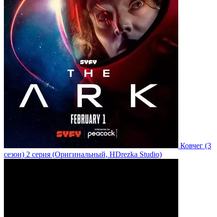
Ковчег
(3
сезон)
2 серия
(Оригинальный, HDrezka Studio)