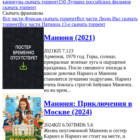
каникулы скачать торрент
150 Лучших российских фильмов
скачать торрент
Скачать франшизы
Все части Форсаж скачать торрент
Все части Люди Икс скачать
торрент
Все части Пятница 13-е скачать торрент
Манюня (2021)
2021
КП 7.123
Армения, 1979 год. Горы, солнце,
прекрасные зеленые луга и ощущение
праздника. После смешного эпизода в
школе девочки Наринэ и Манюня
становятся лучшими подругами. Наринэ
очень боялась строгой бабушки Манюни,
но во врем...
Манюня: Приключения в
Москве (2024)
2024
КП 6.507
IMDb 5.6
Жизнь неугомонной Манюни и сестер
Каринэ и Наринэ не стоит на месте, и