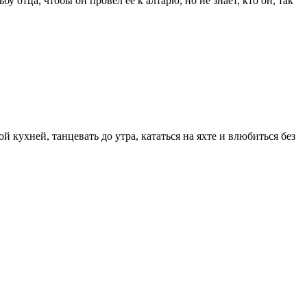
 отца, чтобы он провёл её к алтарю, но не знает, кто он, так
 кухней, танцевать до утра, кататься на яхте и влюбиться без