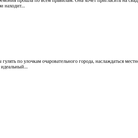
емония прошла по всем правилам. Она хочет пригласить на свадьбу
и находит...
 гулять по улочкам очаровательного города, наслаждаться местной
 идеальный...