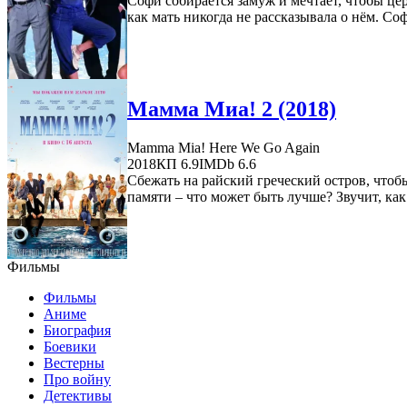
Софи собирается замуж и мечтает, чтобы цер
как мать никогда не рассказывала о нём. Соф
Мамма Миа! 2 (2018)
Mamma Mia! Here We Go Again
2018
КП 6.9
IMDb 6.6
Сбежать на райский греческий остров, чтобы
памяти – что может быть лучше? Звучит, как
Фильмы
Фильмы
Аниме
Биография
Боевики
Вестерны
Про войну
Детективы