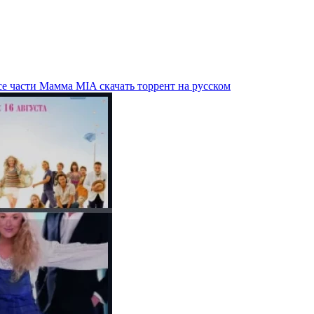
е части Мамма MIA скачать торрент на русском