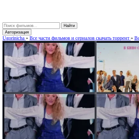
gorinicha
μ
Найти
Авторизация
Ugorinicha
»
Все части фильмов и сериалов скачать торрент
»
Вс