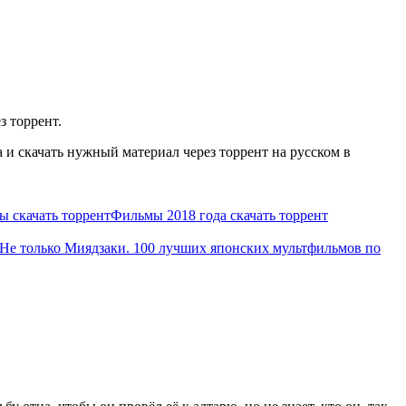
з торрент.
и скачать нужный материал через торрент на русском в
 скачать торрент
Фильмы 2018 года скачать торрент
Не только Миядзаки. 100 лучших японских мультфильмов по