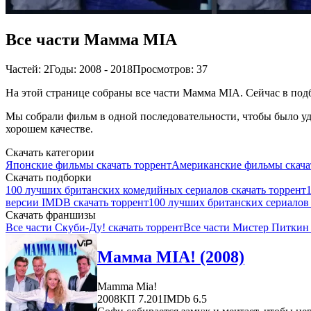
Все части Мамма MIA
Частей: 2
Годы: 2008 - 2018
Просмотров: 37
На этой странице собраны все части Мамма MIA. Сейчас в подб
Мы собрали фильм в одной последовательности, чтобы было удо
хорошем качестве.
Скачать категории
Японские фильмы скачать торрент
Американские фильмы скача
Скачать подборки
100 лучших британских комедийных сериалов скачать торрент
версии IMDB скачать торрент
100 лучших британских сериалов 
Скачать франшизы
Все части Скуби-Ду! скачать торрент
Все части Мистер Питкин 
Мамма MIA! (2008)
Mamma Mia!
2008
КП 7.201
IMDb 6.5