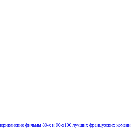
ериканские фильмы 80-х и 90-х
100 лучших французских комед