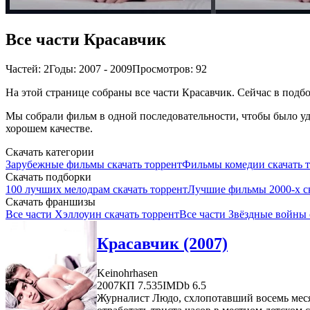
Все части Красавчик
Частей: 2
Годы: 2007 - 2009
Просмотров: 92
На этой странице собраны все части Красавчик. Сейчас в подбо
Мы собрали фильм в одной последовательности, чтобы было удо
хорошем качестве.
Скачать категории
Зарубежные фильмы скачать торрент
Фильмы комедии скачать 
Скачать подборки
100 лучших мелодрам скачать торрент
Лучшие фильмы 2000-х ск
Скачать франшизы
Все части Хэллоуин скачать торрент
Все части Звёздные войны 
Красавчик (2007)
Keinohrhasen
2007
КП 7.535
IMDb 6.5
Журналист Людо, схлопотавший восемь меся