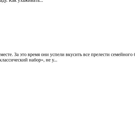
аду. Как ухаживать...
месте. За это время они успели вкусить все прелести семейного
ассический набор», не у...