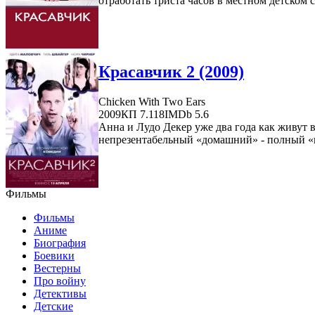
отработать триста часов в местном детском с
Красавчик 2 (2009)
Chicken With Two Ears
2009
КП 7.118
IMDb 5.6
Анна и Лудо Декер уже два года как живут в
непрезентабельный «домашний» - полный «кл
Фильмы
Фильмы
Аниме
Биография
Боевики
Вестерны
Про войну
Детективы
Детские