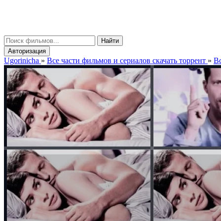
gorinicha
μ
Найти
Авторизация
Ugorinicha
»
Все части фильмов и сериалов скачать торрент
»
Вс