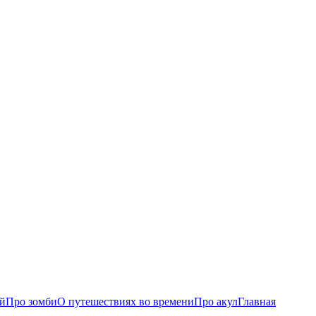
ий
Про зомби
О путешествиях во времени
Про акул
Главная