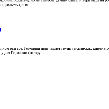
окорила Голливуд, но не вынесла удушья славы и вернулась на 
в фильме, где иг...
)
полном разгаре. Германия приглашает группу испанских кинемат
у для Германии (которую...