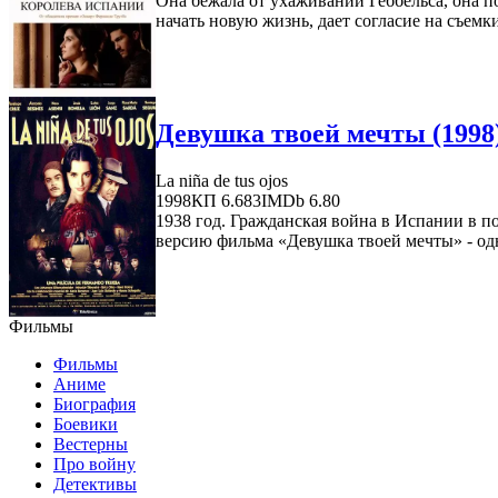
Она бежала от ухаживаний Геббельса, она п
начать новую жизнь, дает согласие на съемки 
Девушка твоей мечты (1998
La niña de tus ojos
1998
КП 6.683
IMDb 6.80
1938 год. Гражданская война в Испании в 
версию фильма «Девушка твоей мечты» - одн
Фильмы
Фильмы
Аниме
Биография
Боевики
Вестерны
Про войну
Детективы