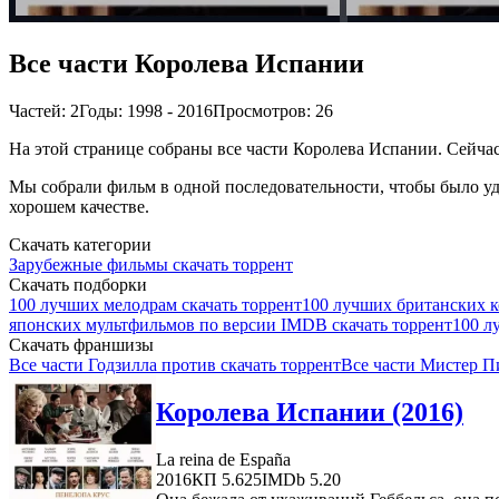
Все части Королева Испании
Частей: 2
Годы: 1998 - 2016
Просмотров: 26
На этой странице собраны все части Королева Испании. Сейчас 
Мы собрали фильм в одной последовательности, чтобы было удо
хорошем качестве.
Скачать категории
Зарубежные фильмы скачать торрент
Скачать подборки
100 лучших мелодрам скачать торрент
100 лучших британских к
японских мультфильмов по версии IMDB скачать торрент
100 л
Скачать франшизы
Все части Годзилла против скачать торрент
Все части Мистер П
Королева Испании (2016)
La reina de España
2016
КП 5.625
IMDb 5.20