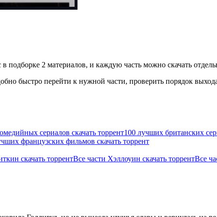
в подборке 2 материалов, и каждую часть можно скачать отдельн
бно быстро перейти к нужной части, проверить порядок выхода 
омедийных сериалов скачать торрент
100 лучших британских сер
учших французских фильмов скачать торрент
иткин скачать торрент
Все части Хэллоуин скачать торрент
Все ча