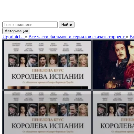
gorinicha
μ
Найти
Авторизация
Ugorinicha
»
Все части фильмов и сериалов скачать торрент
»
Вс