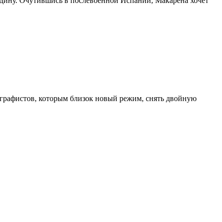
родину. Очутившись в послевоенной Испании, Макарена хочет
ографистов, которым близок новый режим, снять двойную