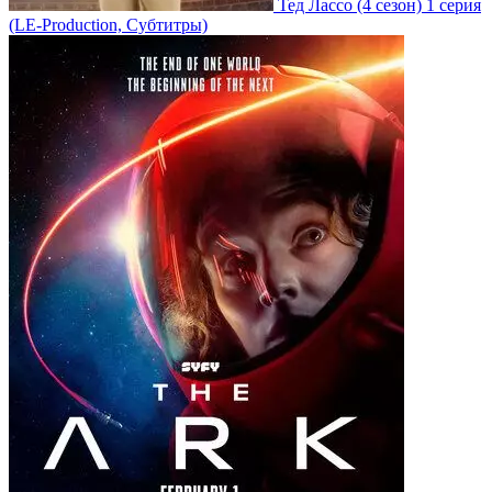
Тед Лассо
(4 сезон)
1 серия
(LE-Production, Субтитры)