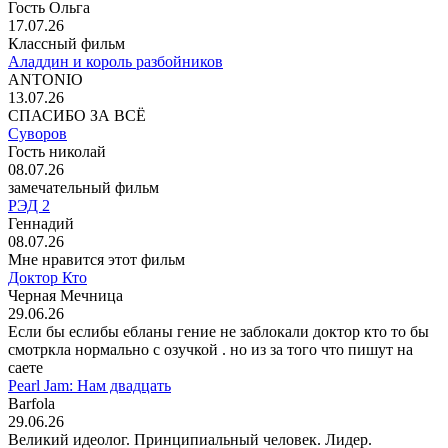
Гость Ольга
17.07.26
Классный фильм
Аладдин и король разбойников
ANTONIO
13.07.26
СПАСИБО ЗА ВСЁ
Суворов
Гость николай
08.07.26
замечательный фильм
РЭД 2
Геннадий
08.07.26
Мне нравится этот фильм
Доктор Кто
Черная Мечница
29.06.26
Если бы еслибы ебланы гение не заблокали доктор кто то бы
смотркла нормально с озучкой . но из за того что пишут на
саете
Pearl Jam: Нам двадцать
Barfola
29.06.26
Великий идеолог. Принципиальный человек. Лидер.