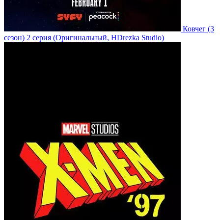
Ковчег
(3
сезон)
2 серия
(Оригинальный, HDrezka Studio)