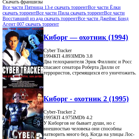
Скачать франшизы
Все части Пятница 13-е скачать торрент
Все части Ёлки
скачать торрент
Все части Пила скачать торрент
Все части
Восставший из ада скачать торрент
Все части Джеймс Бонд
Агент 007 скачать торрент
Киборг — охотник (1994)
Cyber Tracker
1994
КП 4.893
IMDb 3.8
Два телохранителя Эрик Филлипс и Росс
спасают сенатора Роберта Дилли от
террористов, стремящихся его уничтожить.
Киборг - охотник 2 (1995)
Cyber-Tracker 2
1995
КП 4.975
IMDb 4.2
У Киборгов не бывает души, но с
внешностью человека они способны
натворить много бед. Когда на улицы Лос-