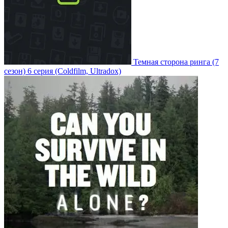
Темная сторона ринга
(7
сезон)
6 серия
(Coldfilm, Ultradox)