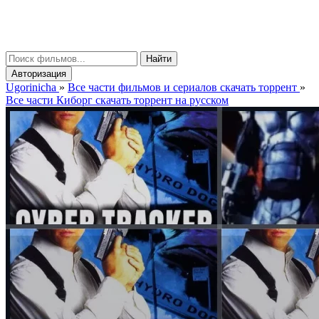
gorinicha
μ
Найти
Авторизация
Ugorinicha
»
Все части фильмов и сериалов скачать торрент
»
Все части Киборг скачать торрент на русском