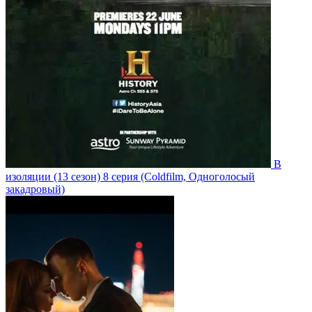
В
изоляции
(13 сезон)
8 серия
(Coldfilm, Одноголосый
закадровый)