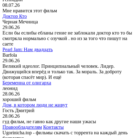
08.07.26
Мне нравится этот фильм
Доктор Кто
Черная Мечница
29.06.26
Если бы еслибы ебланы гение не заблокали доктор кто то бы
смотркла нормально с озучкой . но из за того что пишут на
саете
Pearl Jam: Нам двадцать
Barfola
29.06.26
Великий идеолог. Принципиальный человек. Лидер.
Движущийся вперёд и только так. За мораль. За доброту
(которая спасёт мир). И ещё
Беременна от олигарха
леонид
28.06.26
хороший фильм
Дом, в котором люди не живут
Гость Дмитрий
28.06.26
гуд фильм, не гавно как другие наши ужасы
Правообладателям
Контакты
Ugorinicha.top - фильмы скачать с торрента на каждый день