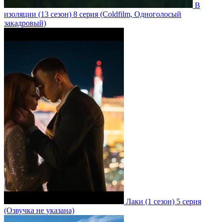
В
изоляции
(13 сезон)
8 серия
(Coldfilm, Одноголосый
закадровый)
Лаки
(1 сезон)
5 серия
(Озвучка не указана)