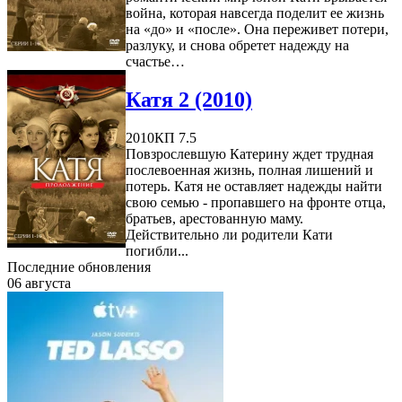
война, которая навсегда поделит ее жизнь
на «до» и «после». Она переживет потери,
разлуку, и снова обретет надежду на
счастье…
Катя 2 (2010)
2010
КП 7.5
Повзрослевшую Катерину ждет трудная
послевоенная жизнь, полная лишений и
потерь. Катя не оставляет надежды найти
свою семью - пропавшего на фронте отца,
братьев, арестованную маму.
Действительно ли родители Кати
погибли...
Последние обновления
06 августа