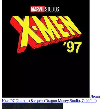
Люди
Икс ’97
(2 сезон)
8 серия
(Dragon Money Studio, Coldfilm)