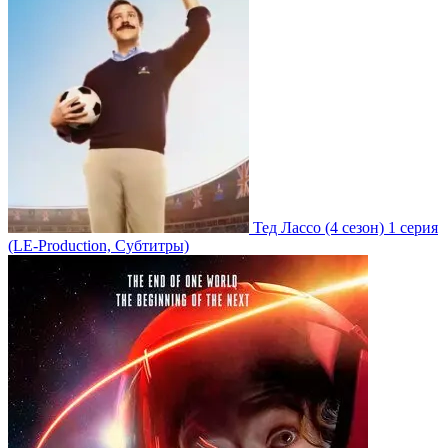
Тед Лассо
(4 сезон)
1 серия
(LE-Production, Субтитры)