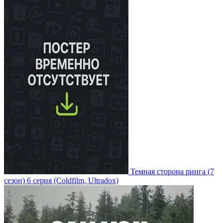
Темная сторона ринга
(7
сезон)
6 серия
(Coldfilm, Ultradox)