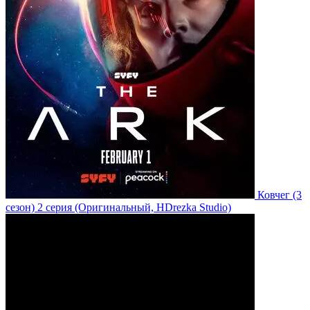
Ковчег
(3
сезон)
2 серия
(Оригинальный, HDrezka Studio)