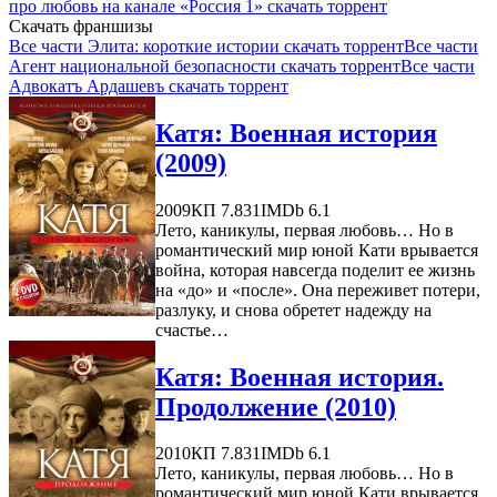
про любовь на канале «Россия 1» скачать торрент
Скачать франшизы
Все части Элита: короткие истории скачать торрент
Все части
Агент национальной безопасности скачать торрент
Все части
Адвокатъ Ардашевъ скачать торрент
Катя: Военная история
(2009)
2009
КП 7.831
IMDb 6.1
Лето, каникулы, первая любовь… Но в
романтический мир юной Кати врывается
война, которая навсегда поделит ее жизнь
на «до» и «после». Она переживет потери,
разлуку, и снова обретет надежду на
счастье…
Катя: Военная история.
Продолжение (2010)
2010
КП 7.831
IMDb 6.1
Лето, каникулы, первая любовь… Но в
романтический мир юной Кати врывается