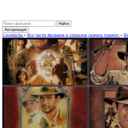
gorinicha
μ
Найти
Авторизация
Ugorinicha
»
Все части фильмов и сериалов скачать торрент
»
Вс