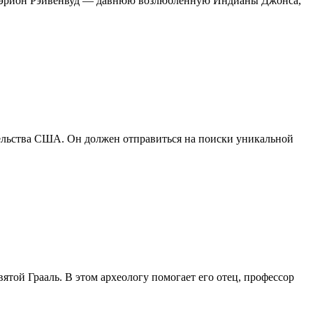
т Мэрион Рэйвенвуд — давнюю возлюбленную Индианы Джонса,
тельства США. Он должен отправиться на поиски уникальной
той Грааль. В этом археологу помогает его отец, профессор