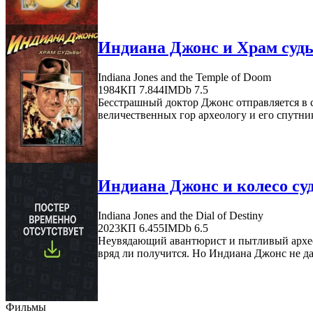
Индиана Джонс и Храм судь
Indiana Jones and the Temple of Doom
1984
КП 7.844
IMDb 7.5
Бесстрашный доктор Джонс отправляется в
величественных гор археологу и его спутник
Индиана Джонс и колесо суд
Indiana Jones and the Dial of Destiny
2023
КП 6.455
IMDb 6.5
Неувядающий авантюрист и пытливый археоло
вряд ли получится. Но Индиана Джонс не дас
Фильмы