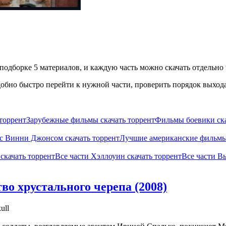
подборке 5 материалов, и каждую часть можно скачать отдельно 
бно быстро перейти к нужной части, проверить порядок выхода 
торрент
Зарубежные фильмы скачать торрент
Фильмы боевики ска
с Винни Джонсом скачать торрент
Лучшие американские фильмы 8
скачать торрент
Все части Хэллоуин скачать торрент
Все части В
о хрустального черепа (2008)
ull