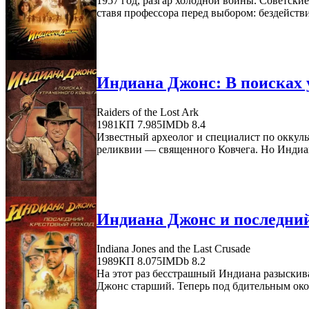
1957 год, разгар холодной войны. Советс
ставя профессора перед выбором: бездействи
Индиана Джонс: В поисках у
Raiders of the Lost Ark
1981
КП 7.985
IMDb 8.4
Известный археолог и специалист по оккул
реликвии — священного Ковчега. Но Индиана
Индиана Джонс и последний
Indiana Jones and the Last Crusade
1989
КП 8.075
IMDb 8.2
На этот раз бесстрашный Индиана разыскива
Джонс старший. Теперь под бдительным оком