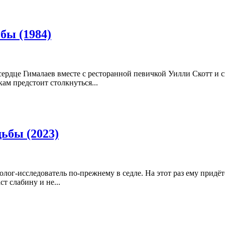
бы (1984)
 сердце Гималаев вместе с ресторанной певичкой Уилли Скотт 
ам предстоит столкнуться...
ьбы (2023)
г-исследователь по-прежнему в седле. На этот раз ему придётся
т слабину и не...