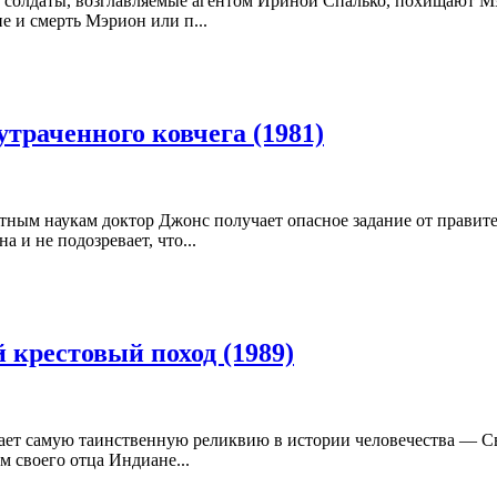
кие солдаты, возглавляемые агентом Ириной Спалько, похищаю
е и смерть Мэрион или п...
траченного ковчега (1981)
ьтным наукам доктор Джонс получает опасное задание от прави
 и не подозревает, что...
 крестовый поход (1989)
ет самую таинственную реликвию в истории человечества — Свя
 своего отца Индиане...