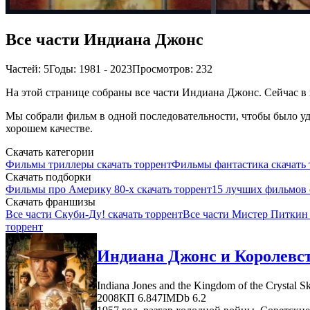
Все части Индиана Джонс
Частей: 5
Годы: 1981 - 2023
Просмотров: 232
На этой странице собраны все части Индиана Джонс. Сейчас в 
Мы собрали фильм в одной последовательности, чтобы было удо
хорошем качестве.
Скачать категории
Фильмы триллеры скачать торрент
Фильмы фантастика скачать 
Скачать подборки
Фильмы про Америку 80-х скачать торрент
15 лучших фильмов 
Скачать франшизы
Все части Скуби-Ду! скачать торрент
Все части Мистер Питкин 
торрент
Индиана Джонс и Королевств
Indiana Jones and the Kingdom of the Crystal Sk
2008
КП 6.847
IMDb 6.2