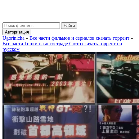
gorinicha
μ
Найти
Авторизация
Ugorinicha
»
Все части фильмов и сериалов скачать торрент
»
Все части Гонки на автостраде Сюто скачать торрент на
русском