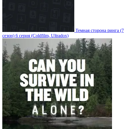
Темная сторона ринга
(7
сезон)
6 серия
(Coldfilm, Ultradox)