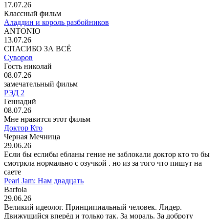
17.07.26
Классный фильм
Аладдин и король разбойников
ANTONIO
13.07.26
СПАСИБО ЗА ВСЁ
Суворов
Гость николай
08.07.26
замечательный фильм
РЭД 2
Геннадий
08.07.26
Мне нравится этот фильм
Доктор Кто
Черная Мечница
29.06.26
Если бы еслибы ебланы гение не заблокали доктор кто то бы
смотркла нормально с озучкой . но из за того что пишут на
саете
Pearl Jam: Нам двадцать
Barfola
29.06.26
Великий идеолог. Принципиальный человек. Лидер.
Движущийся вперёд и только так. За мораль. За доброту