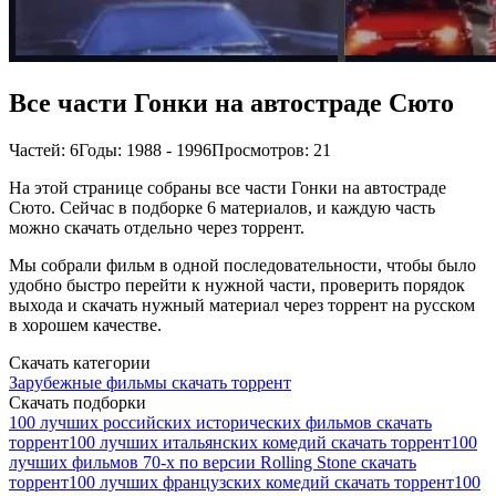
Все части Гонки на автостраде Сюто
Частей: 6
Годы: 1988 - 1996
Просмотров: 21
На этой странице собраны все части Гонки на автостраде
Сюто. Сейчас в подборке 6 материалов, и каждую часть
можно скачать отдельно через торрент.
Мы собрали фильм в одной последовательности, чтобы было
удобно быстро перейти к нужной части, проверить порядок
выхода и скачать нужный материал через торрент на русском
в хорошем качестве.
Скачать категории
Зарубежные фильмы скачать торрент
Скачать подборки
100 лучших российских исторических фильмов скачать
торрент
100 лучших итальянских комедий скачать торрент
100
лучших фильмов 70-х по версии Rolling Stone скачать
торрент
100 лучших французских комедий скачать торрент
100