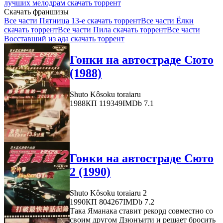
лучших мелодрам скачать торрент
Скачать франшизы
Все части Пятница 13-е скачать торрент
Все части Ёлки
скачать торрент
Все части Пила скачать торрент
Все части
Восставший из ада скачать торрент
Гонки на автостраде Сюто
(1988)
Shuto Kôsoku toraiaru
1988
КП 119349
IMDb 7.1
Гонки на автостраде Сюто
2 (1990)
Shuto Kôsoku toraiaru 2
1990
КП 804267
IMDb 7.2
Така Яманака ставит рекорд совместно со
своим другом Дзюнъити и решает бросить