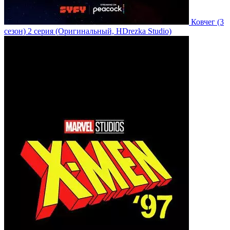
Ковчег
(3
сезон)
2 серия
(Оригинальный, HDrezka Studio)