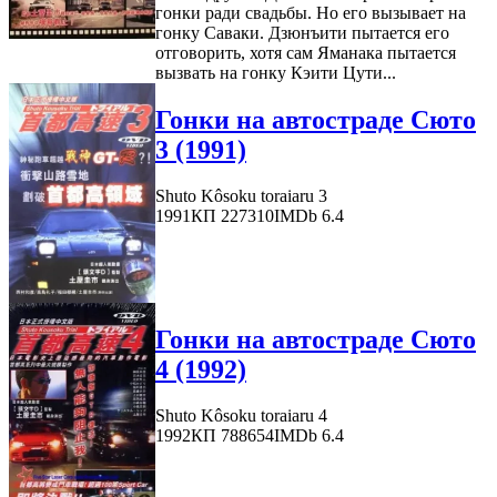
гонки ради свадьбы. Но его вызывает на
гонку Саваки. Дзюнъити пытается его
отговорить, хотя сам Яманака пытается
вызвать на гонку Кэити Цути...
Гонки на автостраде Сюто
3 (1991)
Shuto Kôsoku toraiaru 3
1991
КП 227310
IMDb 6.4
Гонки на автостраде Сюто
4 (1992)
Shuto Kôsoku toraiaru 4
1992
КП 788654
IMDb 6.4