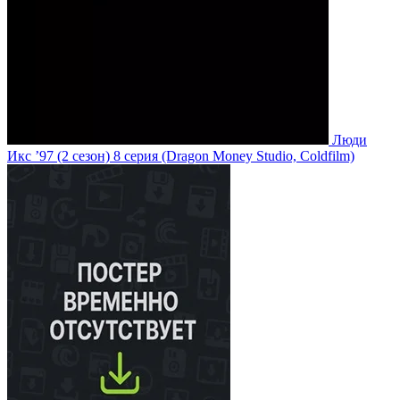
Люди
Икс ’97
(2 сезон)
8 серия
(Dragon Money Studio, Coldfilm)