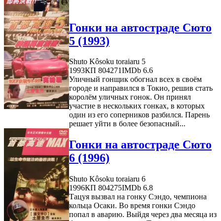
Гонки на автостраде Сюто
5 (1993)
Shuto Kôsoku toraiaru 5
1993
КП 804271
IMDb 6.6
Уличный гонщик обогнал всех в своём
городе и направился в Токио, решив стать
королём уличных гонок. Он принял
участие в нескольких гонках, в которых
один из его соперников разбился. Парень
решает уйти в более безопасный...
Гонки на автостраде Сюто
6 (1996)
Shuto Kôsoku toraiaru 6
1996
КП 804275
IMDb 6.8
Тацуя вызвал на гонку Сэндо, чемпиона
кольца Осаки. Во время гонки Сэндо
попал в аварию. Выйдя через два месяца из