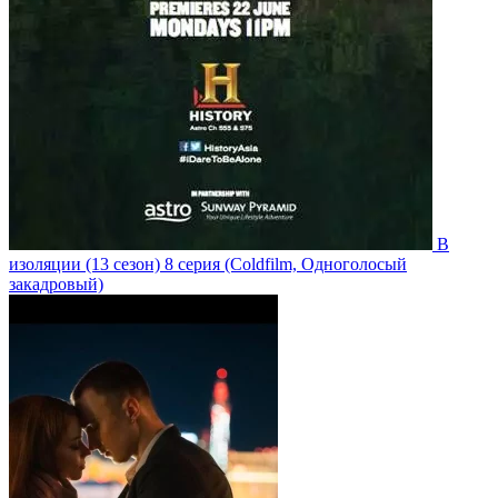
В
изоляции
(13 сезон)
8 серия
(Coldfilm, Одноголосый
закадровый)