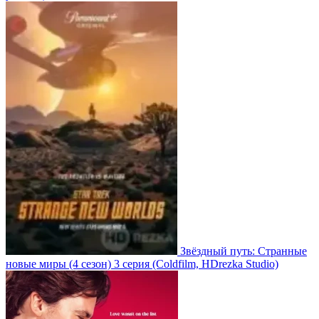
Звёздный путь: Странные
новые миры
(4 сезон)
3 серия
(Coldfilm, HDrezka Studio)