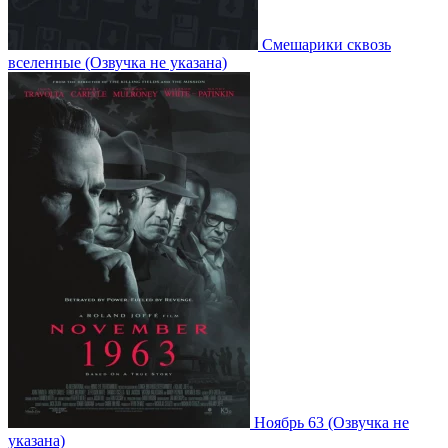
Смешарики сквозь
вселенные
(Озвучка не указана)
Ноябрь 63
(Озвучка не
указана)