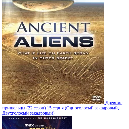
Древние
пришельцы
(22 сезон)
15 серия
(Одноголосый закадровый,
Двухголосый закадровый)