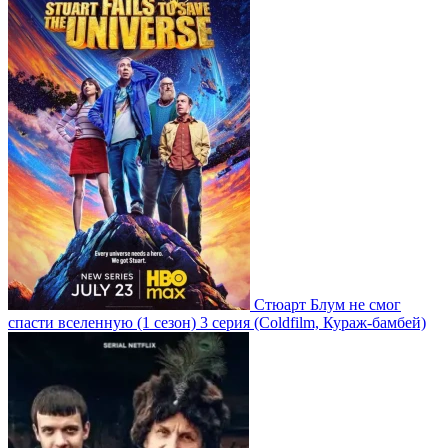
Стюарт Блум не смог
спасти вселенную
(1 сезон)
3 серия
(Coldfilm, Кураж-бамбей)