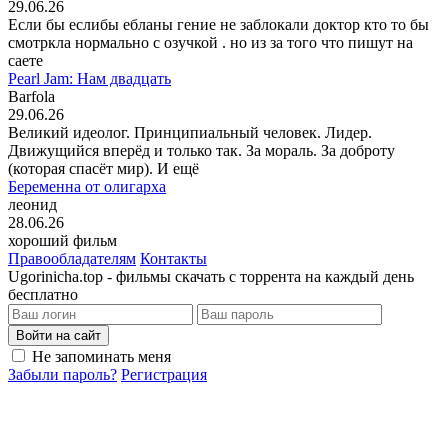
29.06.26
Если бы еслибы ебланы гение не заблокали доктор кто то бы
смотркла нормально с озучкой . но из за того что пишут на
саете
Pearl Jam: Нам двадцать
Barfola
29.06.26
Великий идеолог. Принципиальный человек. Лидер.
Движущийся вперёд и только так. За мораль. За доброту
(которая спасёт мир). И ещё
Беременна от олигарха
леонид
28.06.26
хороший фильм
Правообладателям
Контакты
Ugorinicha.top - фильмы скачать с торрента на каждый день
бесплатно
Войти на сайт
Не запоминать меня
Забыли пароль?
Регистрация