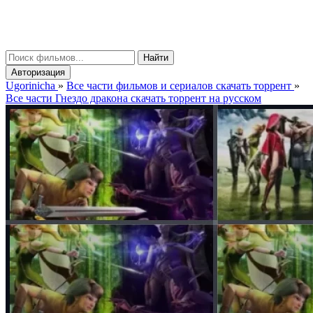
gorinicha
μ
Найти
Авторизация
Ugorinicha
»
Все части фильмов и сериалов скачать торрент
»
Все части Гнездо дракона скачать торрент на русском