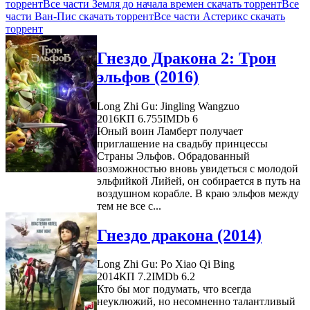
торрент
Все части Земля до начала времен скачать торрент
Все
части Ван-Пис скачать торрент
Все части Астерикс скачать
торрент
Гнездо Дракона 2: Трон
эльфов (2016)
Long Zhi Gu: Jingling Wangzuo
2016
КП 6.755
IMDb 6
Юный воин Ламберт получает
приглашение на свадьбу принцессы
Страны Эльфов. Обрадованный
возможностью вновь увидеться с молодой
эльфийкой Лийей, он собирается в путь на
воздушном корабле. В краю эльфов между
тем не все с...
Гнездо дракона (2014)
Long Zhi Gu: Po Xiao Qi Bing
2014
КП 7.2
IMDb 6.2
Кто бы мог подумать, что всегда
неуклюжий, но несомненно талантливый