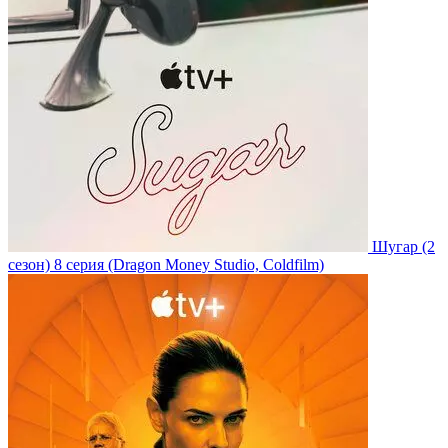
Шугар
(2
сезон)
8 серия
(Dragon Money Studio, Coldfilm)