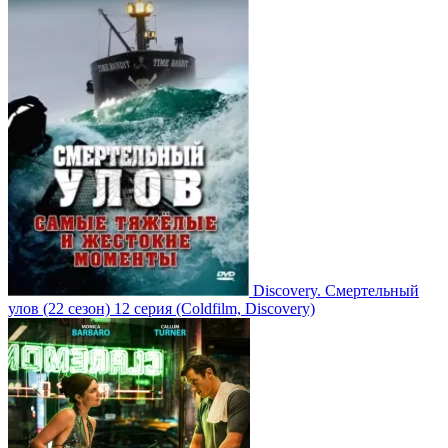
Discovery. Смертельный
улов
(22 сезон)
12 серия
(Coldfilm, Discovery)