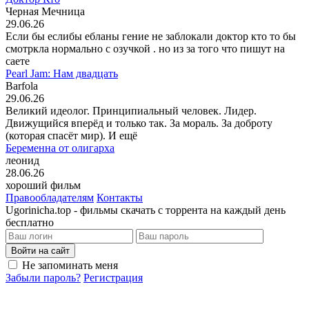
Черная Мечница
29.06.26
Если бы еслибы ебланы гение не заблокали доктор кто то бы
смотркла нормально с озучкой . но из за того что пишут на
саете
Pearl Jam: Нам двадцать
Barfola
29.06.26
Великий идеолог. Принципиальный человек. Лидер.
Движущийся вперёд и только так. За мораль. За доброту
(которая спасёт мир). И ещё
Беременна от олигарха
леонид
28.06.26
хороший фильм
Правообладателям
Контакты
Ugorinicha.top - фильмы скачать с торрента на каждый день
бесплатно
Войти на сайт
Не запоминать меня
Забыли пароль?
Регистрация