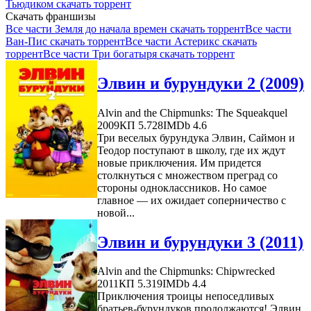
Тьюдиком скачать торрент
Скачать франшизы
Все части Земля до начала времен скачать торрент
Все части
Ван-Пис скачать торрент
Все части Астерикс скачать
торрент
Все части Три богатыря скачать торрент
Элвин и бурундуки 2 (2009)
Alvin and the Chipmunks: The Squeakquel
2009
КП 5.728
IMDb 4.6
Три веселых бурундука Элвин, Саймон и
Теодор поступают в школу, где их ждут
новые приключения. Им придется
столкнуться с множеством преград со
стороны одноклассников. Но самое
главное — их ожидает соперничество с
новой...
Элвин и бурундуки 3 (2011)
Alvin and the Chipmunks: Chipwrecked
2011
КП 5.319
IMDb 4.4
Приключения троицы непоседливых
братьев-бурундуков продолжаются! Элвин,