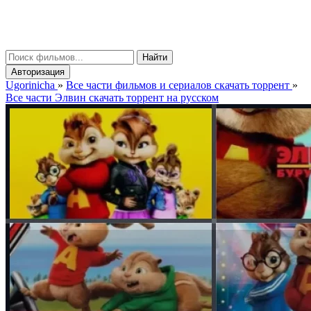
gorinicha
μ
Найти
Авторизация
Ugorinicha
»
Все части фильмов и сериалов скачать торрент
»
Все части Элвин скачать торрент на русском