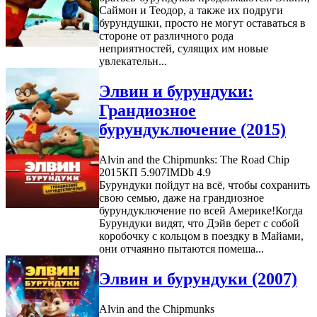
Саймон и Теодор, а также их подруги
бурундушки, просто не могут оставаться в
стороне от различного рода
неприятностей, сулящих им новые
увлекательн...
Элвин и бурундуки:
Грандиозное
бурундуключение (2015)
Alvin and the Chipmunks: The Road Chip
2015
КП 5.907
IMDb 4.9
Бурундуки пойдут на всё, чтобы сохранить
свою семью, даже на грандиозное
бурундуключение по всей Америке!Когда
Бурундуки видят, что Дэйв берет с собой
коробочку с кольцом в поездку в Майами,
они отчаянно пытаются помеша...
Элвин и бурундуки (2007)
Alvin and the Chipmunks