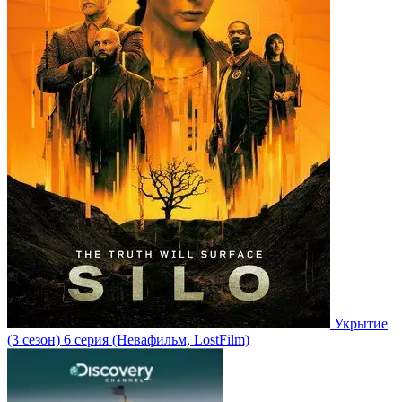
Укрытие
(3 сезон)
6 серия
(Невафильм, LostFilm)