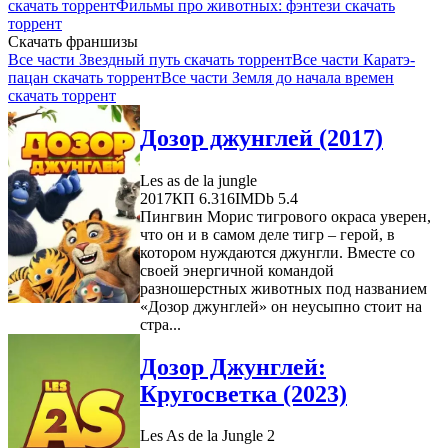
скачать торрент
Фильмы про животных: фэнтези скачать
торрент
Скачать франшизы
Все части Звездный путь скачать торрент
Все части Каратэ-
пацан скачать торрент
Все части Земля до начала времен
скачать торрент
Дозор джунглей (2017)
Les as de la jungle
2017
КП 6.316
IMDb 5.4
Пингвин Морис тигрового окраса уверен,
что он и в самом деле тигр – герой, в
котором нуждаются джунгли. Вместе со
своей энергичной командой
разношерстных животных под названием
«Дозор джунглей» он неусыпно стоит на
стра...
Дозор Джунглей:
Кругосветка (2023)
Les As de la Jungle 2