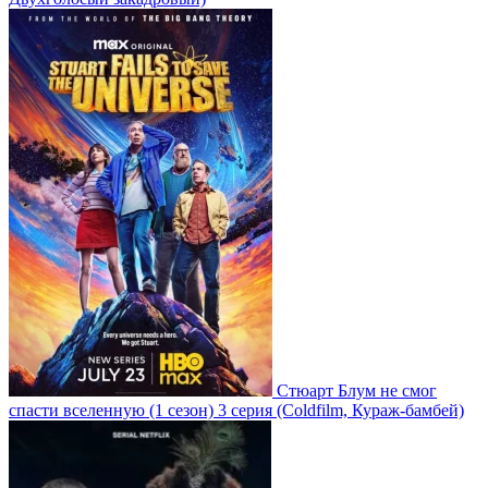
Стюарт Блум не смог
спасти вселенную
(1 сезон)
3 серия
(Coldfilm, Кураж-бамбей)