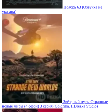
Ноябрь 63
(Озвучка не
указана)
Звёздный путь: Странные
новые миры
(4 сезон)
3 серия
(Coldfilm, HDrezka Studio)