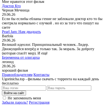
Мне нравится этот фильм
Доктор Кто
Черная Мечница
29.06.26
Если бы еслибы ебланы гение не заблокали доктор кто то бы
смотркла нормально с озучкой . но из за того что пишут на
саете
Pearl Jam: Нам двадцать
Barfola
29.06.26
Великий идеолог. Принципиальный человек. Лидер.
Движущийся вперёд и только так. За мораль. За доброту
(которая спасёт мир). И ещё
Беременна от олигарха
леонид
28.06.26
хороший фильм
Правообладателям
Контакты
Ugorinicha.top - фильмы скачать с торрента на каждый день
бесплатно
Войти на сайт
Не запоминать меня
Забыли пароль?
Регистрация