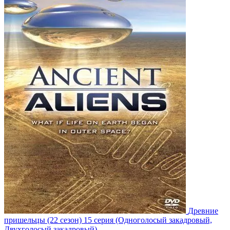
Древние
пришельцы
(22 сезон)
15 серия
(Одноголосый закадровый,
Двухголосый закадровый)