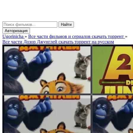
gorinicha
μ
Найти
Авторизация
Ugorinicha
»
Все части фильмов и сериалов скачать торрент
»
Все части Дозор Джунглей скачать торрент на русском