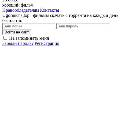
хороший фильм
Правообладателям
Контакты
Ugorinicha.top - фильмы скачать с торрента на каждый день
бесплатно
Войти на сайт
Не запоминать меня
Забыли пароль?
Регистрация