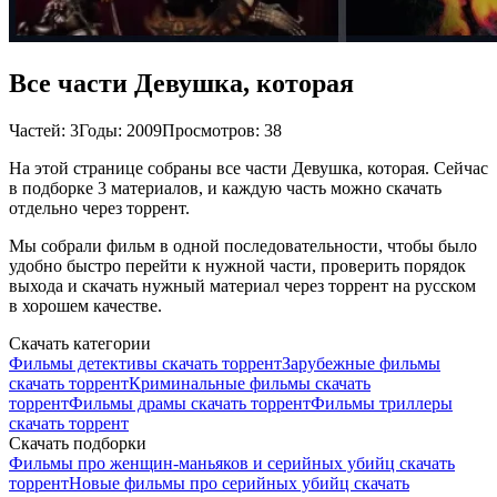
Все части Девушка, которая
Частей: 3
Годы: 2009
Просмотров: 38
На этой странице собраны все части Девушка, которая. Сейчас
в подборке 3 материалов, и каждую часть можно скачать
отдельно через торрент.
Мы собрали фильм в одной последовательности, чтобы было
удобно быстро перейти к нужной части, проверить порядок
выхода и скачать нужный материал через торрент на русском
в хорошем качестве.
Скачать категории
Фильмы детективы скачать торрент
Зарубежные фильмы
скачать торрент
Криминальные фильмы скачать
торрент
Фильмы драмы скачать торрент
Фильмы триллеры
скачать торрент
Скачать подборки
Фильмы про женщин-маньяков и серийных убийц скачать
торрент
Новые фильмы про серийных убийц скачать