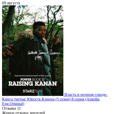
09 августа
Власть в ночном городе.
Книга третья: Юность Кэнена
(5 сезон)
8 серия
(Amedia,
Eng.Original)
Отзывы
11
Живые отзывы зрителей