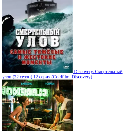
Discovery. Смертельный
улов
(22 сезон)
12 серия
(Coldfilm, Discovery)