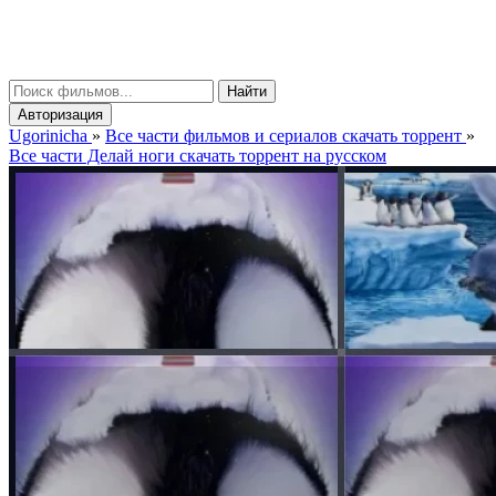
gorinicha
μ
Найти
Авторизация
Ugorinicha
»
Все части фильмов и сериалов скачать торрент
»
Все части Делай ноги скачать торрент на русском