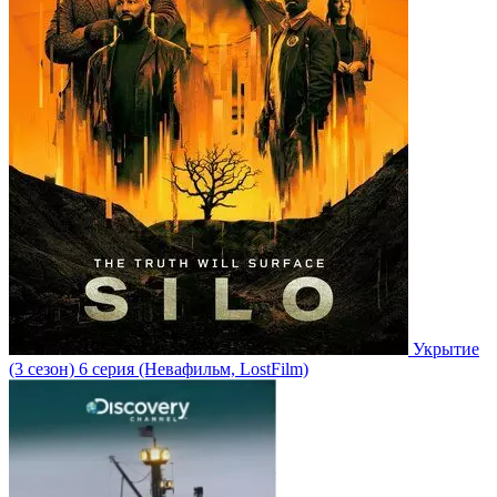
Укрытие
(3 сезон)
6 серия
(Невафильм, LostFilm)