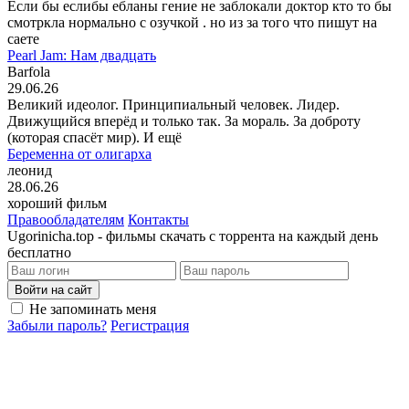
Если бы еслибы ебланы гение не заблокали доктор кто то бы
смотркла нормально с озучкой . но из за того что пишут на
саете
Pearl Jam: Нам двадцать
Barfola
29.06.26
Великий идеолог. Принципиальный человек. Лидер.
Движущийся вперёд и только так. За мораль. За доброту
(которая спасёт мир). И ещё
Беременна от олигарха
леонид
28.06.26
хороший фильм
Правообладателям
Контакты
Ugorinicha.top - фильмы скачать с торрента на каждый день
бесплатно
Войти на сайт
Не запоминать меня
Забыли пароль?
Регистрация