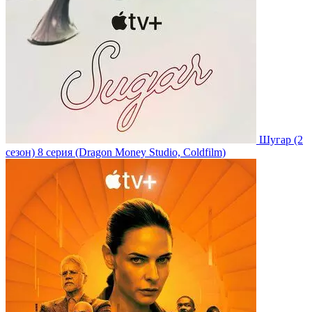
Шугар
(2
сезон)
8 серия
(Dragon Money Studio, Coldfilm)