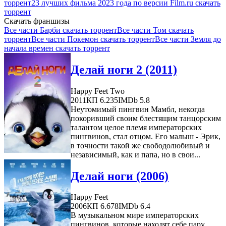
торрент
23 лучших фильма 2023 года по версии Film.ru скачать
торрент
Скачать франшизы
Все части Барби скачать торрент
Все части Том скачать
торрент
Все части Покемон скачать торрент
Все части Земля до
начала времен скачать торрент
Делай ноги 2 (2011)
Happy Feet Two
2011
КП 6.235
IMDb 5.8
Неутомимый пингвин Мамбл, некогда
покоривший своим блестящим танцорским
талантом целое племя императорских
пингвинов, стал отцом. Его малыш - Эрик,
в точности такой же свободолюбивый и
независимый, как и папа, но в свои...
Делай ноги (2006)
Happy Feet
2006
КП 6.678
IMDb 6.4
В музыкальном мире императорских
пингвинов, которые находят себе пару