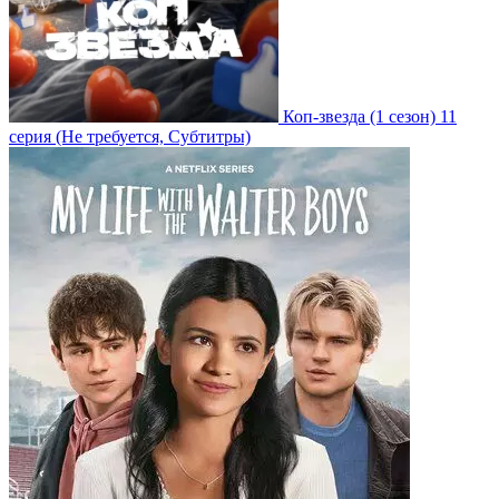
Коп-звезда
(1 сезон)
11
серия
(Не требуется, Субтитры)