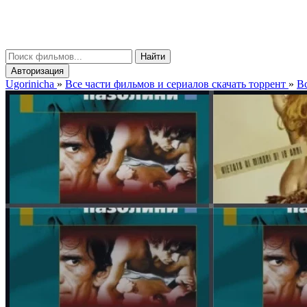
gorinicha
μ
Найти
Авторизация
Ugorinicha
»
Все части фильмов и сериалов скачать торрент
»
Вс