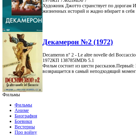
1970
КП 7.402
IMDb 7
Художник Джотто странствует по дорогам И
жизненных историй и жадно вбирает в себя 
Декамерон №2 (1972)
Decameron n° 2 - Le altre novelle del Boccaccio
1972
КП 138785
IMDb 5.1
Фильм состоит из шести рассказов.Первый: 
возвращается в самый неподходящий момент
Фильмы
Фильмы
Аниме
Биография
Боевики
Вестерны
Про войну