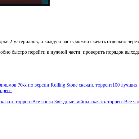
рке 2 материалов, и каждую часть можно скачать отдельно через
бно быстро перейти к нужной части, проверить порядок выхода 
ильмов 70-х по версии Rolling Stone скачать торрент
100 лучших 
оррент
скачать торрент
Все части Звёздные войны скачать торрент
Все ча