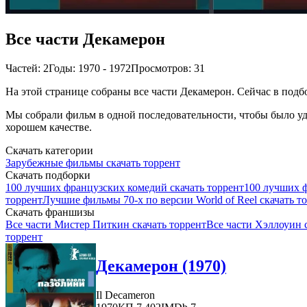
Все части Декамерон
Частей: 2
Годы: 1970 - 1972
Просмотров: 31
На этой странице собраны все части Декамерон. Сейчас в подбо
Мы собрали фильм в одной последовательности, чтобы было удо
хорошем качестве.
Скачать категории
Зарубежные фильмы скачать торрент
Скачать подборки
100 лучших французских комедий скачать торрент
100 лучших ф
торрент
Лучшие фильмы 70-х по версии World of Reel скачать т
Скачать франшизы
Все части Мистер Питкин скачать торрент
Все части Хэллоуин 
торрент
Декамерон (1970)
Il Decameron