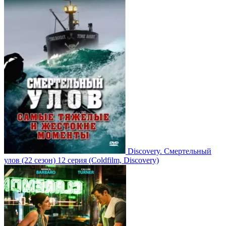
Discovery. Смертельный
улов
(22 сезон)
12 серия
(Coldfilm, Discovery)