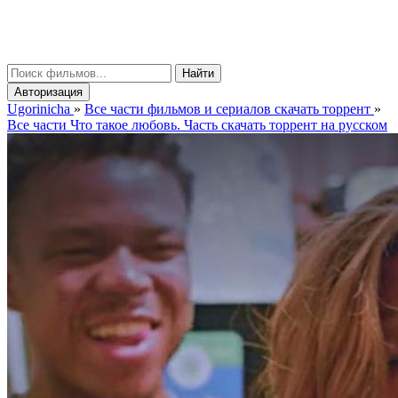
gorinicha
μ
Найти
Авторизация
Ugorinicha
»
Все части фильмов и сериалов скачать торрент
»
Все части Что такое любовь. Часть скачать торрент на русском