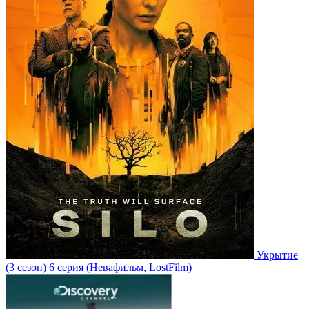
Укрытие
(3 сезон)
6 серия
(Невафильм, LostFilm)