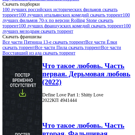
Скачать подборки
100 лучших российских исторических фильмов скачать
торрент
100 лучших итальянских комедий скачать торрент
100
лучших фильмов 70-х по версии Rolling Stone скачать
торрент
100 лучших французских комедий скачать торрент
100
лучших мелодрам скачать торрент
Скачать франшизы
Все части Пятница 13-е скачать торрент
Все части Ёлки
скачать торрент
Все части Пила скачать торрент
Все части
Восставший из ада скачать торрент
Что такое любовь. Часть
первая. Дерьмовая любовь
(2022)
Define Love Part 1: Shitty Love
2022
КП 4941444
Что такое любовь. Часть
вторая. Фальшивая