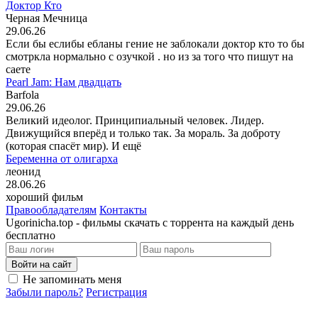
Доктор Кто
Черная Мечница
29.06.26
Если бы еслибы ебланы гение не заблокали доктор кто то бы
смотркла нормально с озучкой . но из за того что пишут на
саете
Pearl Jam: Нам двадцать
Barfola
29.06.26
Великий идеолог. Принципиальный человек. Лидер.
Движущийся вперёд и только так. За мораль. За доброту
(которая спасёт мир). И ещё
Беременна от олигарха
леонид
28.06.26
хороший фильм
Правообладателям
Контакты
Ugorinicha.top - фильмы скачать с торрента на каждый день
бесплатно
Войти на сайт
Не запоминать меня
Забыли пароль?
Регистрация