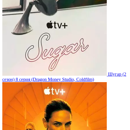
Шугар
(2
сезон)
8 серия
(Dragon Money Studio, Coldfilm)