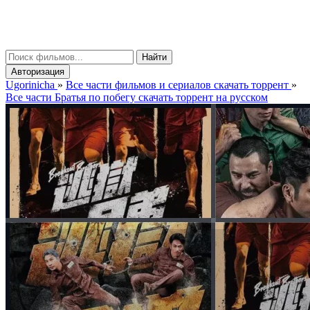
gorinicha
μ
Найти
Авторизация
Ugorinicha
»
Все части фильмов и сериалов скачать торрент
»
Все части Братья по побегу скачать торрент на русском