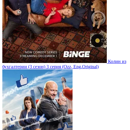
Колин из
бухгалтерии
(3 сезон)
3 серия
(Ozz, Eng.Original)