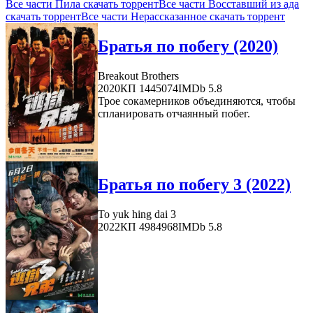
Все части Пила скачать торрент
Все части Восставший из ада
скачать торрент
Все части Нерассказанное скачать торрент
Братья по побегу (2020)
Breakout Brothers
2020
КП 1445074
IMDb 5.8
Трое сокамерников объединяются, чтобы
спланировать отчаянный побег.
Братья по побегу 3 (2022)
To yuk hing dai 3
2022
КП 4984968
IMDb 5.8