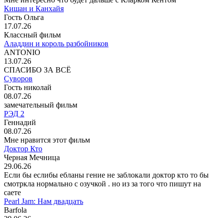
Кишан и Канхайя
Гость Ольга
17.07.26
Классный фильм
Аладдин и король разбойников
ANTONIO
13.07.26
СПАСИБО ЗА ВСЁ
Суворов
Гость николай
08.07.26
замечательный фильм
РЭД 2
Геннадий
08.07.26
Мне нравится этот фильм
Доктор Кто
Черная Мечница
29.06.26
Если бы еслибы ебланы гение не заблокали доктор кто то бы
смотркла нормально с озучкой . но из за того что пишут на
саете
Pearl Jam: Нам двадцать
Barfola