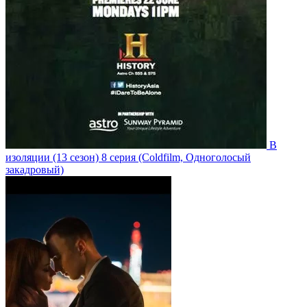
В
изоляции
(13 сезон)
8 серия
(Coldfilm, Одноголосый
закадровый)