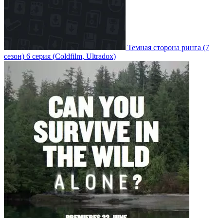
Темная сторона ринга
(7
сезон)
6 серия
(Coldfilm, Ultradox)