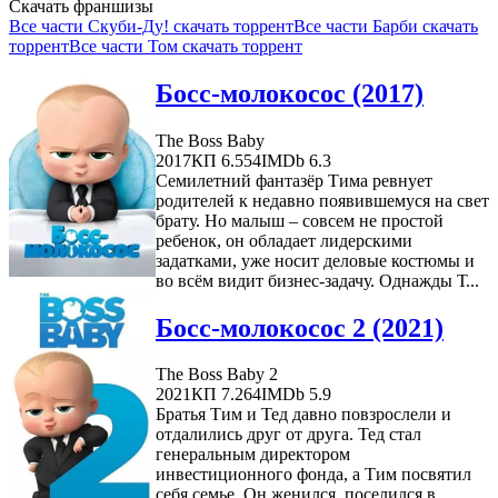
Скачать франшизы
Все части Скуби-Ду! скачать торрент
Все части Барби скачать
торрент
Все части Том скачать торрент
Босс-молокосос (2017)
The Boss Baby
2017
КП 6.554
IMDb 6.3
Семилетний фантазёр Тима ревнует
родителей к недавно появившемуся на свет
брату. Но малыш – совсем не простой
ребенок, он обладает лидерскими
задатками, уже носит деловые костюмы и
во всём видит бизнес-задачу. Однажды Т...
Босс-молокосос 2 (2021)
The Boss Baby 2
2021
КП 7.264
IMDb 5.9
Братья Тим и Тед давно повзрослели и
отдалились друг от друга. Тед стал
генеральным директором
инвестиционного фонда, а Тим посвятил
себя семье. Он женился, поселился в