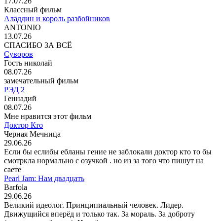
17.07.26
Классный фильм
Аладдин и король разбойников
ANTONIO
13.07.26
СПАСИБО ЗА ВСЁ
Суворов
Гость николай
08.07.26
замечательный фильм
РЭД 2
Геннадий
08.07.26
Мне нравится этот фильм
Доктор Кто
Черная Мечница
29.06.26
Если бы еслибы ебланы гение не заблокали доктор кто то бы
смотркла нормально с озучкой . но из за того что пишут на
саете
Pearl Jam: Нам двадцать
Barfola
29.06.26
Великий идеолог. Принципиальный человек. Лидер.
Движущийся вперёд и только так. За мораль. За доброту