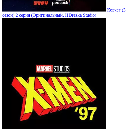
Ковчег
(3
сезон)
2 серия
(Оригинальный, HDrezka Studio)