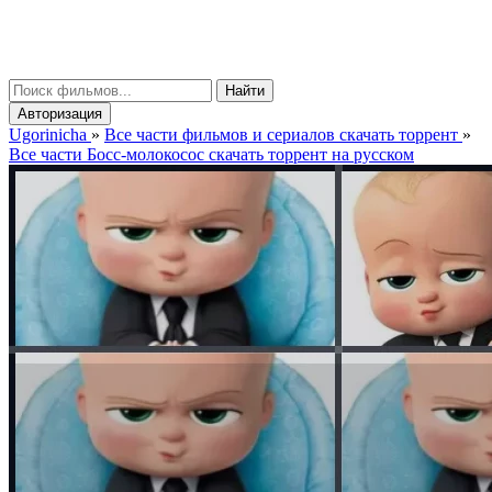
gorinicha
μ
Найти
Авторизация
Ugorinicha
»
Все части фильмов и сериалов скачать торрент
»
Все части Босс-молокосос скачать торрент на русском