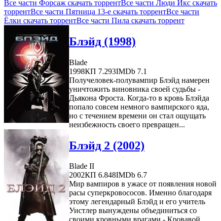
Все части Форсаж скачать торрент
Все части Люди Икс скачать
торрент
Все части Пятница 13-е скачать торрент
Все части
Ёлки скачать торрент
Все части Пила скачать торрент
Блэйд (1998)
Blade
1998
КП 7.293
IMDb 7.1
Получеловек-полувампир Блэйд намерен
уничтожить виновника своей судьбы -
Дьякона Фроста. Когда-то в кровь Блэйда
попало совсем немного вампирского яда,
но с течением времени он стал ощущать
неизбежность своего превращен...
Блэйд 2 (2002)
Blade II
2002
КП 6.848
IMDb 6.7
Мир вампиров в ужасе от появления новой
расы суперкровососов. Именно благодаря
этому легендарный Блэйд и его учитель
Уистлер вынуждены объединиться со
своими кровными врагами - Кровавой