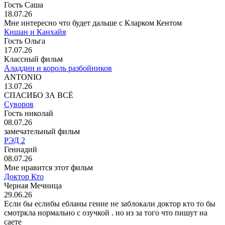
Гость Саша
18.07.26
Мне интересно что будет дальше с Кларком Кентом
Кишан и Канхайя
Гость Ольга
17.07.26
Классный фильм
Аладдин и король разбойников
ANTONIO
13.07.26
СПАСИБО ЗА ВСЁ
Суворов
Гость николай
08.07.26
замечательный фильм
РЭД 2
Геннадий
08.07.26
Мне нравится этот фильм
Доктор Кто
Черная Мечница
29.06.26
Если бы еслибы ебланы гение не заблокали доктор кто то бы
смотркла нормально с озучкой . но из за того что пишут на
саете