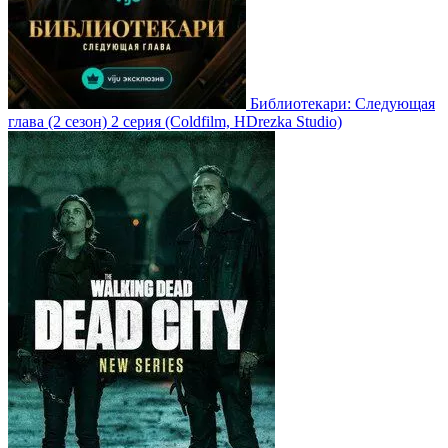
Библиотекари: Следующая
глава
(2 сезон)
2 серия
(Coldfilm, HDrezka Studio)