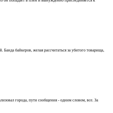
о он попадает в плен и вынужденно присоединяется к
 Банда байкеров, желая рассчитаться за убитого товарища,
зовал города, пути сообщения - одним словом, все. За