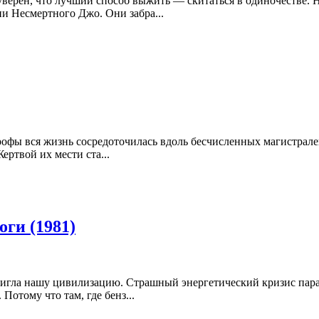
ерен, что лучший способ выжить — скитаться в одиночестве. Н
и Несмертного Джо. Они забра...
офы вся жизнь сосредоточилась вдоль бесчисленных магистралей.
ртвой их мести ста...
ги (1981)
игла нашу цивилизацию. Страшный энергетический кризис парали
Потому что там, где бенз...