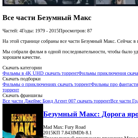
Все части Безумный Макс
Частей: 4
Годы: 1979 - 2015
Просмотров: 87
На этой странице собраны все части Безумный Макс. Сейчас в п
Мы собрали фильм в одной последовательности, чтобы было удо
хорошем качестве.
Скачать категории
Фильмы в 4K UHD скачать торрент
Фильмы приключения скача
Скачать подборки
Фильмы о приключениях скачать торрент
Фильмы про фантасти
торрент
Скачать франшизы
Все части Джеймс Бонд Агент 007 скачать торрент
Все части Го
Безумный Макс: Дорога яро
Mad Max: Fury Road
2015
КП 7.843
IMDb 8.1