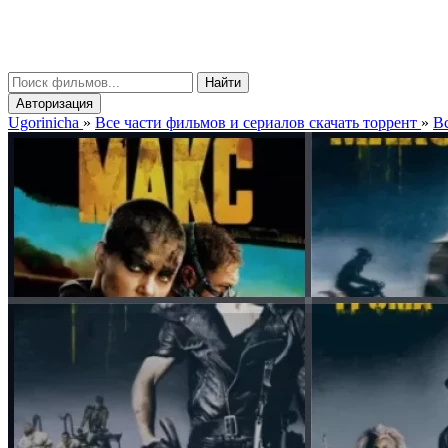
gorinicha
μ
Найти
Авторизация
Ugorinicha
»
Все части фильмов и сериалов скачать торрент
»
Вс