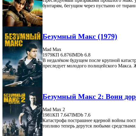
Преследуемый призраками прошлого Макс ув
бунтарям, бегущим через пустыню от тирани
Безумный Макс (1979)
Mad Max
1979
КП 6.876
IMDb 6.8
В недалёком будущем после крупной катастр
преследует молодого полицейского Макса. Же
Безумный Макс 2: Воин доро
Mad Max 2
1981
КП 7.647
IMDb 7.6
Катастрофа пострашнее ядерной войны пост
топливо теперь дерутся любыми средствами. 