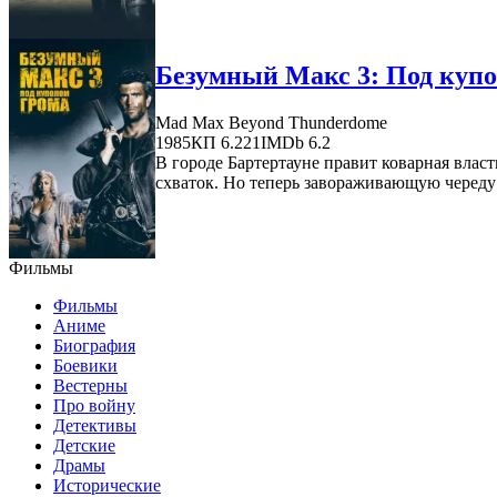
Безумный Макс 3: Под купо
Mad Max Beyond Thunderdome
1985
КП 6.221
IMDb 6.2
В городе Бартертауне правит коварная влас
схваток. Но теперь завораживающую череду
Фильмы
Фильмы
Аниме
Биография
Боевики
Вестерны
Про войну
Детективы
Детские
Драмы
Исторические