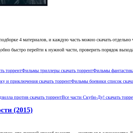
одборке 4 материалов, и каждую часть можно скачать отдельно ч
бно быстро перейти к нужной части, проверить порядок выхода 
ть торрент
Фильмы триллеры скачать торрент
Фильмы фантастика
ку и приключения скачать торрент
Фильмы боевики список скача
дзилла против скачать торрент
Все части Скуби-Ду! скачать торр
сти (2015)