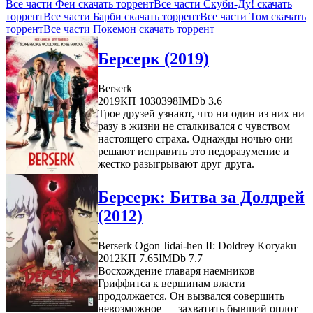
Все части Феи скачать торрент
Все части Скуби-Ду! скачать
торрент
Все части Барби скачать торрент
Все части Том скачать
торрент
Все части Покемон скачать торрент
Берсерк (2019)
Berserk
2019
КП 1030398
IMDb 3.6
Трое друзей узнают, что ни один из них ни
разу в жизни не сталкивался с чувством
настоящего страха. Однажды ночью они
решают исправить это недоразумение и
жестко разыгрывают друг друга.
Берсерк: Битва за Долдрей
(2012)
Berserk Ogon Jidai-hen II: Doldrey Koryaku
2012
КП 7.65
IMDb 7.7
Восхождение главаря наемников
Гриффитса к вершинам власти
продолжается. Он вызвался совершить
невозможное — захватить бывший оплот