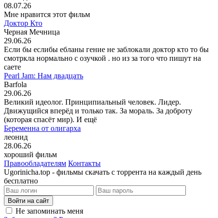
08.07.26
Мне нравится этот фильм
Доктор Кто
Черная Мечница
29.06.26
Если бы еслибы ебланы гение не заблокали доктор кто то бы
смотркла нормально с озучкой . но из за того что пишут на
саете
Pearl Jam: Нам двадцать
Barfola
29.06.26
Великий идеолог. Принципиальный человек. Лидер.
Движущийся вперёд и только так. За мораль. За доброту
(которая спасёт мир). И ещё
Беременна от олигарха
леонид
28.06.26
хороший фильм
Правообладателям
Контакты
Ugorinicha.top - фильмы скачать с торрента на каждый день
бесплатно
Войти на сайт
Не запоминать меня