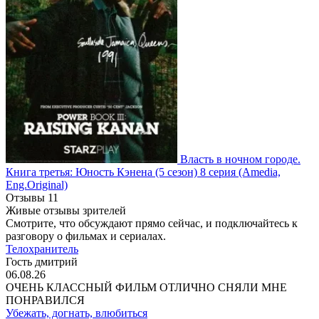
Власть в ночном городе.
Книга третья: Юность Кэнена
(5 сезон)
8 серия
(Amedia,
Eng.Original)
Отзывы
11
Живые отзывы зрителей
Смотрите, что обсуждают прямо сейчас, и подключайтесь к
разговору о фильмах и сериалах.
Телохранитель
Гость дмитрий
06.08.26
ОЧЕНЬ КЛАССНЫЙ ФИЛЬМ ОТЛИЧНО СНЯЛИ МНЕ
ПОНРАВИЛСЯ
Убежать, догнать, влюбиться