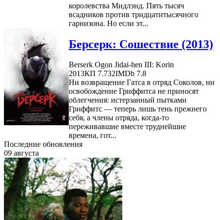
королевства Мидлэнд. Пять тысяч
всадников против тридцатитысячного
гарнизона. Но если эт...
Берсерк: Сошествие (2013)
Berserk Ogon Jidai-hen III: Korin
2013
КП 7.732
IMDb 7.8
Ни возвращение Гатса в отряд Соколов, ни
освобождение Гриффитса не приносят
облегчения: истерзанный пытками
Гриффитс — теперь лишь тень прежнего
себя, а члены отряда, когда-то
переживавшие вместе труднейшие
времена, гот...
Последние обновления
09 августа