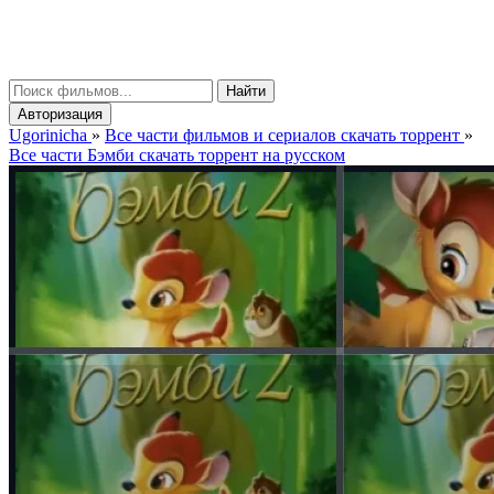
gorinicha
μ
Найти
Авторизация
Ugorinicha
»
Все части фильмов и сериалов скачать торрент
»
Все части Бэмби скачать торрент на русском