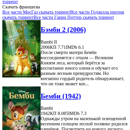
торрент
Скачать франшизы
Все части МосГаз скачать торрент
Все части Годзилла против
скачать торрент
Все части Гарри Поттер скачать торрент
Бэмби 2 (2006)
Bambi II
2006
КП 7.71
IMDb 6.1
После смерти матери Бемби
воссоединяется с отцом — Великим
Князем леса, который берётся за
воспитание юного оленя и обучает его
разным лесным премудростям. Но
внезапно гордый родитель обнаруживает,
что он тоже может кое...
Бемби (1942)
Bambi
1942
КП 8.085
IMDb 7.3
Однажды утром на маленькой освещенной
весенним солнцем лесной полянке родился
оленёнок. Посмотреть на нового лесного