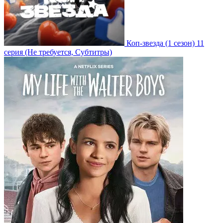
Коп-звезда
(1 сезон)
11
серия
(Не требуется, Субтитры)