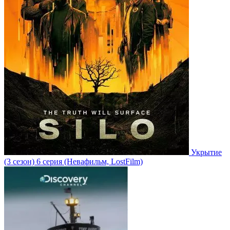
Укрытие
(3 сезон)
6 серия
(Невафильм, LostFilm)